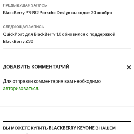
Навигация
ПРЕДЫДУЩАЯ ЗАПИСЬ
по
BlackBerry P’9982 Porsche Design выходит 20 ноября
записям
СЛЕДУЮЩАЯ ЗАПИСЬ
QuickPost для BlackBerry 10 обновился с поддержкой
BlackBerry Z30
ДОБАВИТЬ КОММЕНТАРИЙ
ОТМ
Для отправки комментария вам необходимо
ОТВ
авторизоваться
.
ВЫ МОЖЕТЕ КУПИТЬ BLACKBERRY KEYONE В НАШЕМ