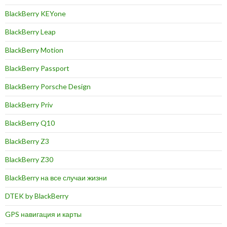
BlackBerry KEYone
BlackBerry Leap
BlackBerry Motion
BlackBerry Passport
BlackBerry Porsche Design
BlackBerry Priv
BlackBerry Q10
BlackBerry Z3
BlackBerry Z30
BlackBerry на все случаи жизни
DTEK by BlackBerry
GPS навигация и карты