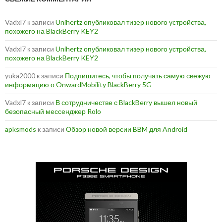
Vadxl7
к записи
Unihertz опубликовал тизер нового устройства,
похожего на BlackBerry KEY2
Vadxl7
к записи
Unihertz опубликовал тизер нового устройства,
похожего на BlackBerry KEY2
yuka2000
к записи
Подпишитесь, чтобы получать самую свежую
информацию о OnwardMobility BlackBerry 5G
Vadxl7
к записи
В сотрудничестве с BlackBerry вышел новый
безопасный мессенджер Rolo
apksmods
к записи
Обзор новой версии BBM для Android