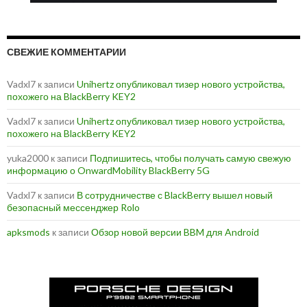
СВЕЖИЕ КОММЕНТАРИИ
Vadxl7
к записи
Unihertz опубликовал тизер нового устройства,
похожего на BlackBerry KEY2
Vadxl7
к записи
Unihertz опубликовал тизер нового устройства,
похожего на BlackBerry KEY2
yuka2000
к записи
Подпишитесь, чтобы получать самую свежую
информацию о OnwardMobility BlackBerry 5G
Vadxl7
к записи
В сотрудничестве с BlackBerry вышел новый
безопасный мессенджер Rolo
apksmods
к записи
Обзор новой версии BBM для Android