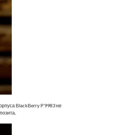
корпуса BlackBerry P’9983 не
позита.