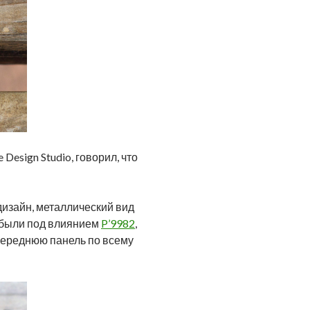
esign Studio, говорил, что
 дизайн, металлический вид
ы были под влиянием
P’9982
,
переднюю панель по всему