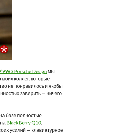
P’9983 Porsche Design
мы
 моих коллег, которые
тво не понравилось и якобы
енностью заверить — ничего
 на базе полностью
она
BlackBerry Q10
,
оих усилий — клавиатурное