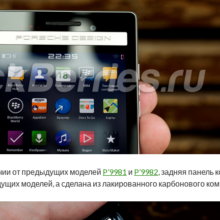
ичии от предыдущих моделей
P’9981
и
P’9982
, задняя панель 
дущих моделей, а сделана из лакированного карбонового ком