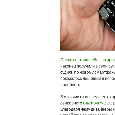
После состоявшейся на прош
наконец получили в свои рук
судили по новому смартфону
показалось дешевым в испол
подобного!
В отличии от вышедшего в п
сенсорного
BlackBerry Z10
,
благодаря чему дизайнеры 