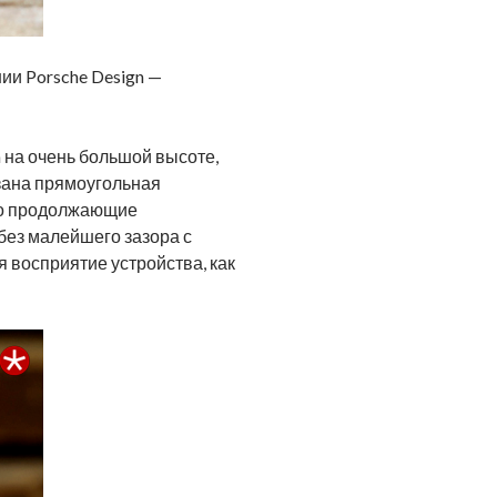
ии Porsche Design —
n на очень большой высоте,
зана прямоугольная
ьно продолжающие
 без малейшего зазора с
 восприятие устройства, как