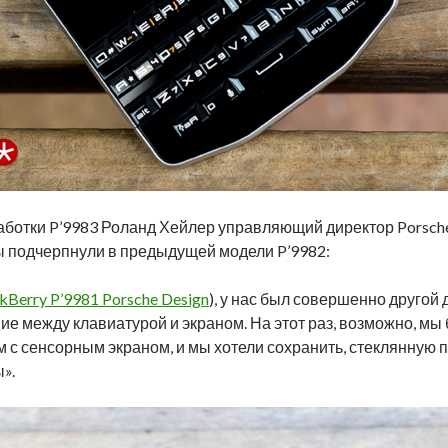
ботки P’9983 Роланд Хейлер управляющий директор Porsche D
ы подчерпнули в предыдущей модели P’9982:
kBerry P’9981 Porsche Design
), у нас был совершенно другой
ние между клавиатурой и экраном. На этот раз, возможно, м
 с сенсорным экраном, и мы хотели сохранить, стеклянную 
».