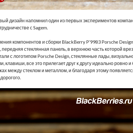
новый дизайн напомнил один из первых экспериментов компан
трудничестве с Sagem.
ления компонентов и сборки BlackBerry P’9983 Porsche Desig
 передняя стеклянная панель, в верхнюю часть которой вре
али с логотипом Porsche Design, стеклянные лады, визуал
, клавиши, все это прилегает друг к другу идеально ровно и
ах между стеклом и металлом, и благодаря этому появляется
дорогого.