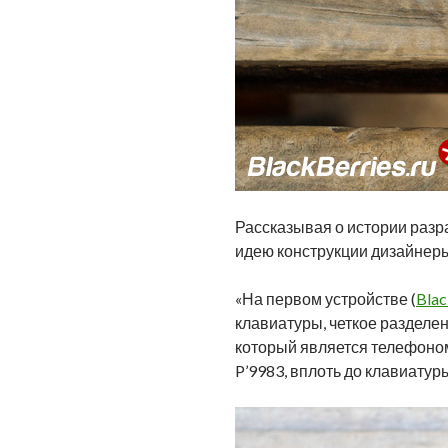
Рассказывая о истории разра
идею конструкции дизайнер
«На первом устройстве (
Blac
клавиатуры, четкое разделе
который является телефоном
P’9983, вплоть до клавиатуры