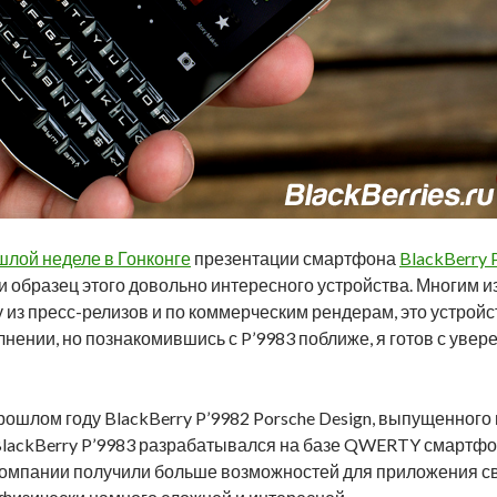
лой неделе в Гонконге
презентации смартфона
BlackBerry 
и образец этого довольно интересного устройства. Многим из
 из пресс-релизов и по коммерческим рендерам, это устройс
нении, но познакомившись с P’9983 поближе, я готов с увер
рошлом году BlackBerry P’9982 Porsche Design, выпущенного
 BlackBerry P’9983 разрабатывался на базе QWERTY смартф
компании получили больше возможностей для приложения св