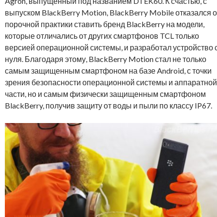
Agron, выпущенный под названием DTEK60. К счастью, с
выпуском BlackBerry Motion, BlackBerry Mobile отказался о
порочной практики ставить бренд BlackBerry на модели,
которые отличались от других смартфонов TCL только
версией операционной системы, и разработал устройство 
нуля. Благодаря этому, BlackBerry Motion стал не только
самым защищенным смартфоном на базе Android, с точки
зрения безопасности операционной системы и аппаратной
части, но и самым физически защищенным смартфоном
BlackBerry, получив защиту от воды и пыли по классу IP67.