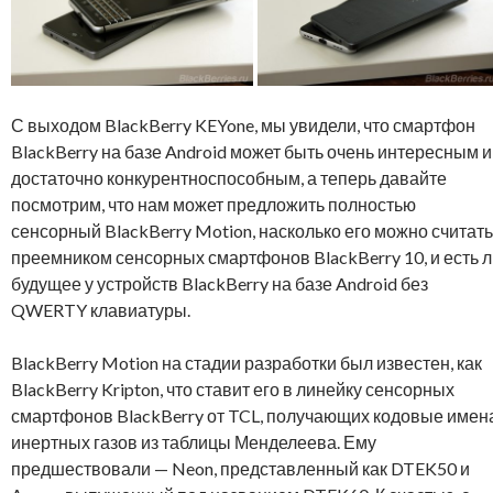
С выходом BlackBerry KEYone, мы увидели, что смартфон
BlackBerry на базе Android может быть очень интересным и
достаточно конкурентноспособным, а теперь давайте
посмотрим, что нам может предложить полностью
сенсорный BlackBerry Motion, насколько его можно считать
преемником сенсорных смартфонов BlackBerry 10, и есть 
будущее у устройств BlackBerry на базе Android без
QWERTY клавиатуры.
BlackBerry Motion на стадии разработки был известен, как
BlackBerry Kripton, что ставит его в линейку сенсорных
смартфонов BlackBerry от TCL, получающих кодовые имен
инертных газов из таблицы Менделеева. Ему
предшествовали — Neon, представленный как DTEK50 и