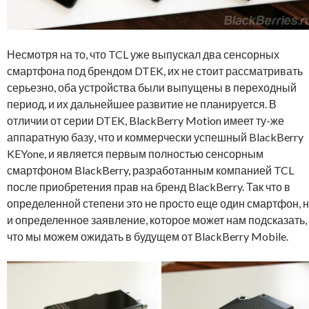
Несмотря на то, что TCL уже выпускал два сенсорных
смартфона под брендом DTEK, их не стоит рассматривать
серьезно, оба устройства были выпущены в переходный
период, и их дальнейшее развитие не планируется. В
отличии от серии DTEK, BlackBerry Motion имеет ту-же
аппаратную базу, что и коммерчески успешный BlackBerry
KEYone, и является первым полностью сенсорным
смартфоном BlackBerry, разработанным компанией TCL
после приобретения прав на бренд BlackBerry. Так что в
определенной степени это не просто еще один смартфон, 
и определенное заявление, которое может нам подсказать,
что мы можем ожидать в будущем от BlackBerry Mobile.