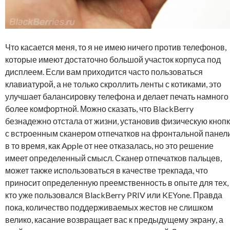
Что касается меня, то я не имею ничего против телефонов,
которые имеют достаточно большой участок корпуса под
дисплеем. Если вам приходится часто пользоваться
клавиатурой, а не только скроллить ленты с котиками, это
улучшает балансировку телефона и делает печать намного
более комфортной. Можно сказать, что BlackBerry
безнадежно отстала от жизни, установив физическую кноп
с встроенным сканером отпечатков на фронтальной панели
в то время, как Apple от нее отказалась, но это решение
имеет определенный смысл. Сканер отпечатков пальцев,
может также использоваться в качестве трекпада, что
приносит определенную преемственность в опыте для тех,
кто уже пользовался BlackBerry PRIV или KEYone. Правда
пока, количество поддерживаемых жестов не слишком
велико, касание возвращает вас к предыдущему экрану, а