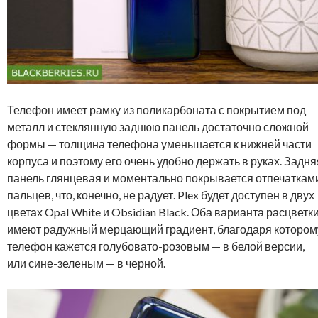
Телефон имеет рамку из поликарбоната с покрытием под
металл и стеклянную заднюю панель достаточно сложной
формы — толщина телефона уменьшается к нижней части
корпуса и поэтому его очень удобно держать в руках. Задня
панель глянцевая и моментально покрывается отпечаткам
пальцев, что, конечно, не радует. Plex будет доступен в двух
цветах Opal White и Obsidian Black. Оба варианта расцветк
имеют радужный мерцающий градиент, благодаря котором
телефон кажется голубовато-розовым — в белой версии,
или сине-зеленым — в черной.