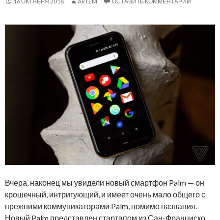
16 ОКТЯБРЯ 2018
ARTEM
ОСТАВИТЬ КОММЕНТАРИЙ
Вчера, наконец мы увидели новый смартфон Palm — он
крошечный, интригующий, и имеет очень мало общего с
прежними коммуникаторами Palm, помимо названия.
Новый Palm представлен стартапом из Сан-Франциско,