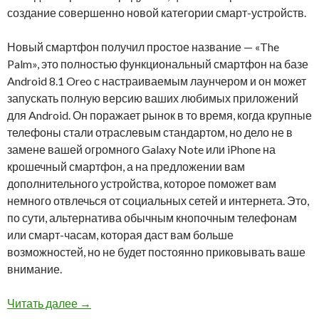
создание совершенно новой категории смарт-устройств.
Новый смартфон получил простое название — «The
Palm», это полностью функциональный смартфон на базе
Android 8.1 Oreo с настраиваемым лаунчером и он может
запускать полную версию ваших любимых приложений
для Android. Он поражает рынок в то время, когда крупные
телефоны стали отраслевым стандартом, но дело не в
замене вашей огромного Galaxy Note или iPhone на
крошечный смартфон, а на предложении вам
дополнительного устройства, которое поможет вам
немного отвлечься от социальных сетей и интернета. Это,
по сути, альтернатива обычным кнопочным телефонам
или смарт-часам, которая даст вам больше
возможностей, но не будет постоянно приковывать ваше
внимание.
Palm возвращается на рынок с новым устрой
Читать далее
→