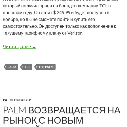
который получил права на бренд от компании TCL в
прошлом году. Он стоит $ 349,99 и будет доступен в
ноябре, но вы не сможете пойти и купить его
самостоятельно. Он доступен только как дополнение к
текущему тарифному плану от Verizon.
Первый взгляд на новый смартфон Palm
Читать далее
→
PALM
TCL
THE PALM
PALM
,
НОВОСТИ
PALM ВОЗВРАЩАЕТСЯ НА
РЫНОК С НОВЫМ