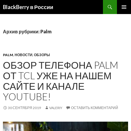
BlackBerry в России
ПЕРЕЙТИ
ОСНОВ
К
МЕНЮ
СОДЕРЖИМОМУ
Архив рубрики: Palm
PALM
,
НОВОСТИ
,
ОБЗОРЫ
ОБЗОР ТЕЛЕФОНА PALM
ОТ TCL УЖЕ НА НАШЕМ
САЙТЕ И КАНАЛЕ
YOUTUBE!
30 СЕНТЯБРЯ 2019
VALERIY
ОСТАВИТЬ КОММЕНТАРИЙ