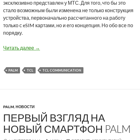
эксклюзивно представлен у МТС. Для того, что бы это
стало возможным были изменена не только конструкция
устройства, первоначально рассчитанного на работу
только с eSIM картами, но и его концепция. Но обо все по
порядку.
Обзор телефона Palm от TCL уже на нашем са
Читать далее
→
PALM
TCL
TCL COMMUNICATION
PALM
,
НОВОСТИ
ПЕРВЫЙ ВЗГЛЯД НА
НОВЫЙ СМАРТФОН PALM