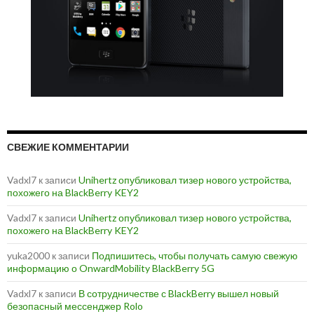
СВЕЖИЕ КОММЕНТАРИИ
Vadxl7
к записи
Unihertz опубликовал тизер нового устройства,
похожего на BlackBerry KEY2
Vadxl7
к записи
Unihertz опубликовал тизер нового устройства,
похожего на BlackBerry KEY2
yuka2000
к записи
Подпишитесь, чтобы получать самую свежую
информацию о OnwardMobility BlackBerry 5G
Vadxl7
к записи
В сотрудничестве с BlackBerry вышел новый
безопасный мессенджер Rolo