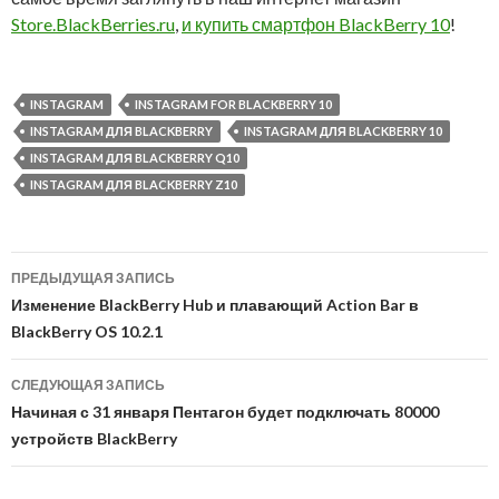
Store.BlackBerries.ru
,
и купить смартфон BlackBerry 10
!
INSTAGRAM
INSTAGRAM FOR BLACKBERRY 10
INSTAGRAM ДЛЯ BLACKBERRY
INSTAGRAM ДЛЯ BLACKBERRY 10
INSTAGRAM ДЛЯ BLACKBERRY Q10
INSTAGRAM ДЛЯ BLACKBERRY Z10
Навигация
ПРЕДЫДУЩАЯ ЗАПИСЬ
по
Изменение BlackBerry Hub и плавающий Action Bar в
BlackBerry OS 10.2.1
записям
СЛЕДУЮЩАЯ ЗАПИСЬ
Начиная с 31 января Пентагон будет подключать 80000
устройств BlackBerry