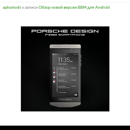
apksmods
к записи
Обзор новой версии BBM для Android