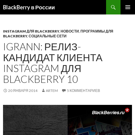
BlackBerry в России
ПЕРЕЙТИ
ОСНОВ
К
МЕНЮ
СОДЕРЖИМОМУ
INSTAGRAM ДЛЯ BLACKBERRY
,
НОВОСТИ
,
ПРОГРАММЫ ДЛЯ
BLACKBERRY
,
СОЦИАЛЬНЫЕ СЕТИ
IGRANN: РЕЛИЗ-
КАНДИДАТ КЛИЕНТА
INSTAGRAM ДЛЯ
BLACKBERRY 10
20 ЯНВАРЯ 2014
ARTEM
5 КОММЕНТАРИЕВ