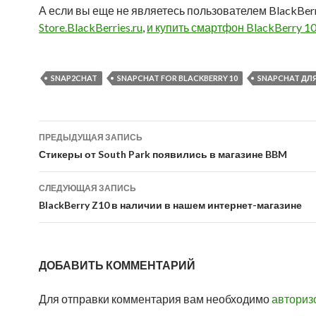
А если вы еще не являетесь пользователем BlackBerr
Store.BlackBerries.ru
,
и купить смартфон BlackBerry 1
SNAP2CHAT
SNAPCHAT FOR BLACKBERRY 10
SNAPCHAT ДЛЯ
Навигация
ПРЕДЫДУЩАЯ ЗАПИСЬ
по
Стикеры от South Park появились в магазине BBM
записям
СЛЕДУЮЩАЯ ЗАПИСЬ
BlackBerry Z10 в наличии в нашем интернет-магазине
ДОБАВИТЬ КОММЕНТАРИЙ
Для отправки комментария вам необходимо
авториз