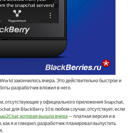
 World закончилось вчера. Это действительно быстрое и
боты разработчик вложил в него.
и, отсутствующие у официального приложения Snapchat.
hat для BlackBerry 10 в любом случае, отсутствует, если
nap2Chat, которая вышла вчера
— платная версия и в
, как я и говорил, разработчик планировал выпустить
я.