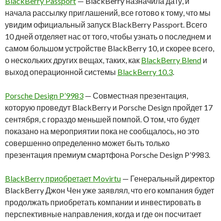
BlackBerry Passport
— BlackBerry назначила дату, и
начала рассылку приглашений, все готово к тому, что мы
увидим официальный запуск BlackBerry Passport. Всего
10 дней отделяет нас от того, чтобы узнать о последнем и
самом большом устройстве BlackBerry 10, и скорее всего,
о нескольких других вещах, таких, как
BlackBerry Blend
и
выход операционной системы
BlackBerry 10.3
.
Porsche Design P’9983
— Совместная презентация,
которую проведут BlackBerry и Porsche Design пройдет 17
сентября, с гораздо меньшей помпой. О том, что будет
показано на мероприятии пока не сообщалось, но это
совершенно определенно может быть только
презентация премиум смартфона Porsche Design P’9983.
BlackBerry приобретает Movirtu
— Генеральный директор
BlackBerry Джон Чен уже заявлял, что его компания будет
продолжать приобретать компании и инвестировать в
перспективные направления, когда и где он посчитает