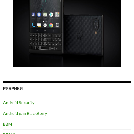
РУБРИКИ
Android Security
Android для BlackBerry
BBM