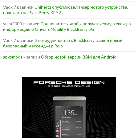
Vadxl7
к записи
Unihertz опубликовал тизер нового устройства,
похожего на BlackBerry KEY2
yuka2000
к записи
Подпишитесь, чтобы получать самую свежую
информацию о OnwardMobility BlackBerry 5G
Vadxl7
к записи
В сотрудничестве с BlackBerry вышел новый
безопасный мессенджер Rolo
apksmods
к записи
Обзор новой версии BBM для Android