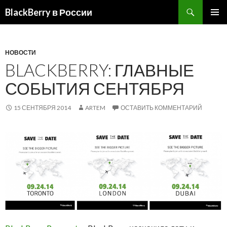
BlackBerry в России
ПЕРЕЙТИ
ОСНОВ
К
МЕНЮ
СОДЕРЖИМОМУ
НОВОСТИ
BLACKBERRY: ГЛАВНЫЕ
СОБЫТИЯ СЕНТЯБРЯ
15 СЕНТЯБРЯ 2014
ARTEM
ОСТАВИТЬ КОММЕНТАРИЙ