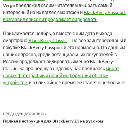
Verge предложил своим читателям выбрать самый
интересный на их взгляд смартфон и
BlackBerry Passport
возглавил список и продолжает лидировать
.
Приближается ноябрь, а вместе с ним дата выхода
смартфона
BlackBerry Classic
— не все заинтересованы в
покупке BlackBerry Passport и это нормально. По данным
наших опросов, среди потенциальных покупателей в
России продолжает лидировать именно BlackBerry
Classic. За прошедшую неделю у нас появилось
много
новых фотографий и новой информации об этом
устройстве
, и в ближайшее время ее станет еще больше!
Навигация
ПРЕДЫДУЩАЯ ЗАПИСЬ
по
Полная инструкция для BlackBerry Z3 на русском