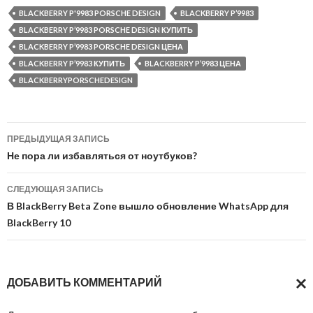
BLACKBERRY P'9983 PORSCHE DESIGN
BLACKBERRY P’9983
BLACKBERRY P’9983 PORSCHE DESIGN КУПИТЬ
BLACKBERRY P’9983 PORSCHE DESIGN ЦЕНА
BLACKBERRY P’9983 КУПИТЬ
BLACKBERRY P’9983 ЦЕНА
BLACKBERRYPORSCHEDESIGN
Навигация
ПРЕДЫДУЩАЯ ЗАПИСЬ
по
Не пора ли избавляться от ноутбуков?
записям
СЛЕДУЮЩАЯ ЗАПИСЬ
В BlackBerry Beta Zone вышло обновление WhatsApp для
BlackBerry 10
ДОБАВИТЬ КОММЕНТАРИЙ
ОТМ