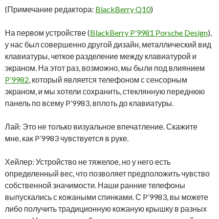
(Примечание редактора:
BlackBerry Q10
)
На первом устройстве (
BlackBerry P’9981 Porsche Design
),
у нас был совершенно другой дизайн, металлический вид
клавиатуры, четкое разделение между клавиатурой и
экраном. На этот раз, возможно, мы были под влиянием
P’9982
, который является телефоном с сенсорным
экраном, и мы хотели сохранить, стеклянную переднюю
панель по всему P’9983, вплоть до клавиатуры.
Лай: Это не только визуальное впечатление. Скажите
мне, как P’9983 чувствуется в руке.
Хейлер: Устройство не тяжелое, но у него есть
определенный вес, что позволяет предположить чувство
собственной значимости. Наши ранние телефоны
выпускались с кожаными спинками. С P’9983, вы можете
либо получить традиционную кожаную крышку в разных