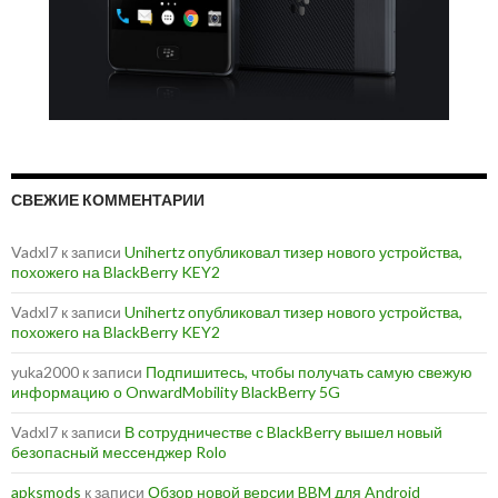
СВЕЖИЕ КОММЕНТАРИИ
Vadxl7
к записи
Unihertz опубликовал тизер нового устройства,
похожего на BlackBerry KEY2
Vadxl7
к записи
Unihertz опубликовал тизер нового устройства,
похожего на BlackBerry KEY2
yuka2000
к записи
Подпишитесь, чтобы получать самую свежую
информацию о OnwardMobility BlackBerry 5G
Vadxl7
к записи
В сотрудничестве с BlackBerry вышел новый
безопасный мессенджер Rolo
apksmods
к записи
Обзор новой версии BBM для Android