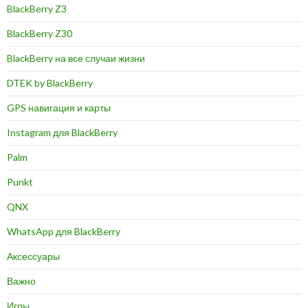
BlackBerry Z3
BlackBerry Z30
BlackBerry на все случаи жизни
DTEK by BlackBerry
GPS навигация и карты
Instagram для BlackBerry
Palm
Punkt
QNX
WhatsApp для BlackBerry
Аксессуары
Важно
Игры