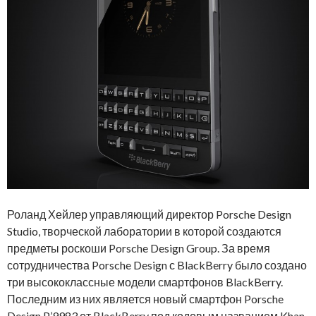
Роланд Хейлер управляющий директор Porsche Design
Studio, творческой лаборатории в которой создаются
предметы роскоши Porsche Design Group. За время
сотрудничества Porsche Design с BlackBerry было создано
три высококлассные модели смартфонов BlackBerry.
Последним из них является новый смартфон Porsche
Design P’9983 от BlackBerry под кодовым названием Khan