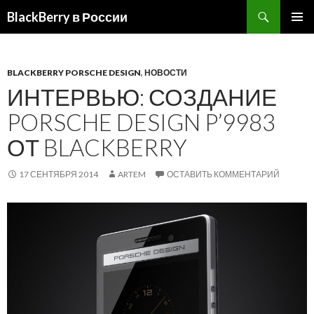
BlackBerry в России
ПЕРЕЙТИ
ОСНОВ
К
МЕНЮ
СОДЕРЖИМОМУ
BLACKBERRY PORSCHE DESIGN
,
НОВОСТИ
ИНТЕРВЬЮ: СОЗДАНИЕ
PORSCHE DESIGN P’9983
ОТ BLACKBERRY
17 СЕНТЯБРЯ 2014
ARTEM
ОСТАВИТЬ КОММЕНТАРИЙ