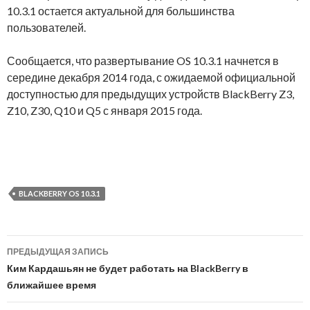
10.3.1 остается актуальной для большинства
пользователей.
Сообщается, что развертывание OS 10.3.1 начнется в
середине декабря 2014 года, с ожидаемой официальной
доступностью для предыдущих устройств BlackBerry Z3,
Z10, Z30, Q10 и Q5 с января 2015 года.
BLACKBERRY OS 10.3.1
Навигация
ПРЕДЫДУЩАЯ ЗАПИСЬ
по
Ким Кардашьян не будет работать на BlackBerry в
ближайшее время
записям