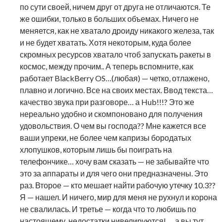
по сути своей, ничем друг от друга не отличаются. Те
же ошибки, только в больших объемах. Ничего не
меняется, как не хватало дроиду никакого железа, так
и не будет хватать. Хотя некоторым, куда более
скромных ресурсов хватало чтоб запускать ракеты в
космос, между прочим.. А теперь вспомните, как
работает BlackBerry OS…(любая) — четко, отлажено,
плавно и логично. Все на своих местах. Ввод текста…
качество звука при разговоре… а Hub!!!? Это же
нереально удобно и скомпоновано для получения
удовольствия. О чем вы господа?? Мне кажется все
ваши упреки, не более чем капризы бородатых
хлопушков, которым лишь бы поиграть на
телефончике… хочу вам сказать — не забывайте что
это за аппараты и для чего они предназначены. Это
раз. Второе — кто мешает найти рабочую утечку 10.3??
Я — нашел. И ничего, мир для меня не рухнул и корона
не свалилась. И третье — когда что то любишь по
настоящему, недостатки нивелируются! … а вы тут