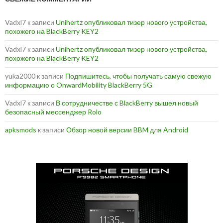
Vadxl7
к записи
Unihertz опубликовал тизер нового устройства,
похожего на BlackBerry KEY2
Vadxl7
к записи
Unihertz опубликовал тизер нового устройства,
похожего на BlackBerry KEY2
yuka2000
к записи
Подпишитесь, чтобы получать самую свежую
информацию о OnwardMobility BlackBerry 5G
Vadxl7
к записи
В сотрудничестве с BlackBerry вышел новый
безопасный мессенджер Rolo
apksmods
к записи
Обзор новой версии BBM для Android