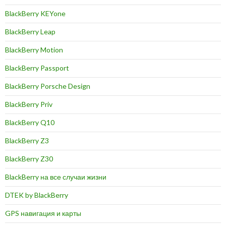
BlackBerry KEYone
BlackBerry Leap
BlackBerry Motion
BlackBerry Passport
BlackBerry Porsche Design
BlackBerry Priv
BlackBerry Q10
BlackBerry Z3
BlackBerry Z30
BlackBerry на все случаи жизни
DTEK by BlackBerry
GPS навигация и карты