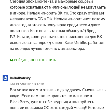
Сегодня эпоха контента, и мажорные соцсеьи
которые охватывают миллионы людей не могут быть
в игноре. Нельзя игнорить ВК, т.к. Это сразу отбивает
желание юзать ББ в РФ. Нельзя игнорит инст, потому
что сегодня это сеть популярна среди всех и даже
политиков. Кого они пытаютмя обмануть?) бред..
P/S: Кстати, советую в качестве приложения для ВК
использовать андроид клиент Kate Mobile., работает
на порядок лучше того что с амазонстора.
ВОЙДИТЕ, ЧТОБЫ ОТВЕТИТЬ
imBalkonsky
8 ФЕВРАЛЯ 2015 В 17:58
Вот читаю все эти отзывы и диву даюсь. Смешные вы
люди! Если вам так не нравится то или иное в
BlackBerry, купите себе ведроид и пользуйтесь
новыми версиями ОС хоть каждый месяц!! Которые