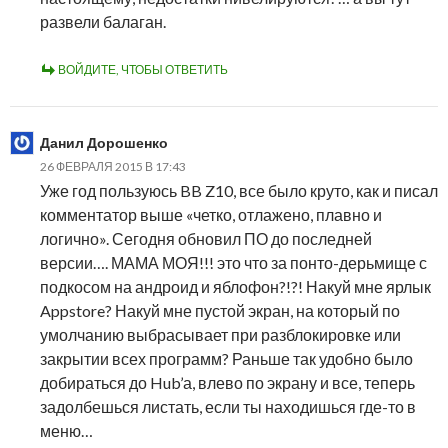
развели балаган.
ВОЙДИТЕ, ЧТОБЫ ОТВЕТИТЬ
Данил Дорошенко
26 ФЕВРАЛЯ 2015 В 17:43
Уже год пользуюсь BB Z10, все было круто, как и писал
комментатор выше «четко, отлажено, плавно и
логично». Сегодня обновил ПО до последней
версии…. МАМА МОЯ!!! это что за понто-дерьмище с
подкосом на андроид и яблофон?!?! Накуй мне ярлык
Appstore? Накуй мне пустой экран, на который по
умолчанию выбрасывает при разблокировке или
закрытии всех программ? Раньше так удобно было
добираться до Hub’а, влево по экрану и все, теперь
задолбешься листать, если ты находишься где-то в
меню…