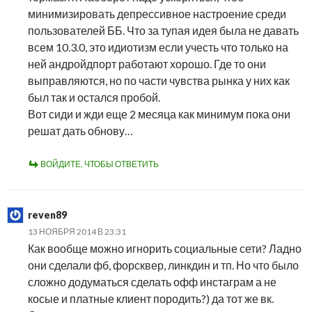
минимизировать депрессивное настроение среди
пользователей ББ. Что за тупая идея была не давать
всем 10.3.0, это идиотизм если учесть что только на
ней андройдпорт работают хорошо. Где то они
выправляются, но по части чувства рынка у них как
был так и остался пробой.
Вот сиди и жди еще 2 месяца как минимум пока они
решат дать обнову…
ВОЙДИТЕ, ЧТОБЫ ОТВЕТИТЬ
reven89
13 НОЯБРЯ 2014 В 23:31
Как вообще можно игнорить социальные сети? Ладно
они сделали фб, форсквер, линкдин и тп. Но что было
сложно додуматься сделать офф инстаграм а не
косые и платные клиент породить?) да тот же вк.