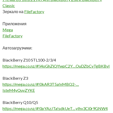
Classic
Зеркало на
FileFactory
Приложения
Mega
FileFactory
Автозагрузчики:
BlackBerry Z10 STL100-2/3/4
https://mega.co.nz/#!i4oGhZjQ!fwpC2Y…OuDZbCvTgBKBvI
BlackBerry Z3
https://mega.co.nz/#!0kAR3T5a!nMBQ2-…
IsteM4yQuyZYKE
BlackBerry Q10/Q5
https://mega.co.nz/#!0pYAzJTa!sdkUeT…yIhv3Ci0r9GNW4