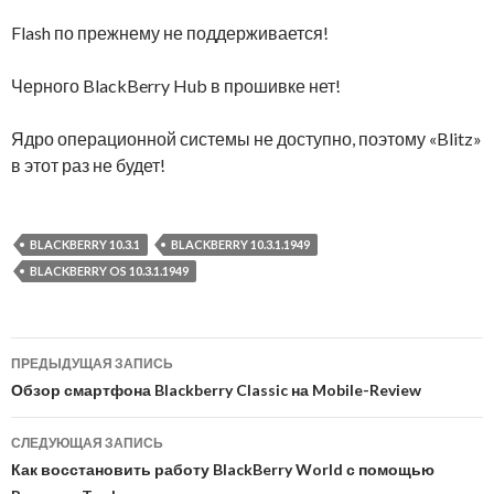
Flash по прежнему не поддерживается!
Черного BlackBerry Hub в прошивке нет!
Ядро операционной системы не доступно, поэтому «Blitz»
в этот раз не будет!
BLACKBERRY 10.3.1
BLACKBERRY 10.3.1.1949
BLACKBERRY OS 10.3.1.1949
Навигация
ПРЕДЫДУЩАЯ ЗАПИСЬ
по
Обзор смартфона Blackberry Classic на Mobile-Review
записям
СЛЕДУЮЩАЯ ЗАПИСЬ
Как восстановить работу BlackBerry World с помощью