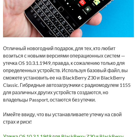
Отличный новогодний подарок, для тех, кто любит
возиться с новыми версиями операционных систем —
утечка OS 10.3.1.1949, правда, к сожалению только для
определенных устройств. Используя базовый файл, вы
сможете установить ее на BlackBerry Z30 и BlackBerry
Classic. Гибридные автозагрузчики с радиомодулем 1155
для различных других устройств создаются, но
владельцы Passport, остаются без утечки.
Имейте ввиду, что вы устанавливаете утечку на свой
страх и риск!
Утечка OS 10.3.1.1949 для BlackBerry Z30 и BlackBerry