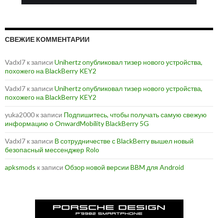
СВЕЖИЕ КОММЕНТАРИИ
Vadxl7
к записи
Unihertz опубликовал тизер нового устройства,
похожего на BlackBerry KEY2
Vadxl7
к записи
Unihertz опубликовал тизер нового устройства,
похожего на BlackBerry KEY2
yuka2000
к записи
Подпишитесь, чтобы получать самую свежую
информацию о OnwardMobility BlackBerry 5G
Vadxl7
к записи
В сотрудничестве с BlackBerry вышел новый
безопасный мессенджер Rolo
apksmods
к записи
Обзор новой версии BBM для Android