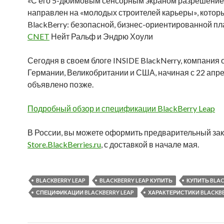
«С его 5-дюймовым сенсорным экраном разрешением 
направлен ​​на «молодых строителей карьеры», котор
BlackBerry: безопасной, бизнес-ориентированной п
CNET
Нейт Ральф и Эндрю Хоули
Сегодня в своем блоге INSIDE BlackNerry, компания 
Германии, Великобритании и США, начиная с 22 апре
объявлено позже.
Подробный обзор и спецификации BlackBerry Leap
В России, вы можете оформить предварительный зака
Store.BlackBerries.ru
, с доставкой в начале мая.
BLACKBERRY LEAP
BLACKBERRY LEAP КУПИТЬ
КУПИТЬ BLAC
СПЕЦИФИКАЦИИ BLACKBERRY LEAP
ХАРАКТЕРИСТИКИ BLACKBE