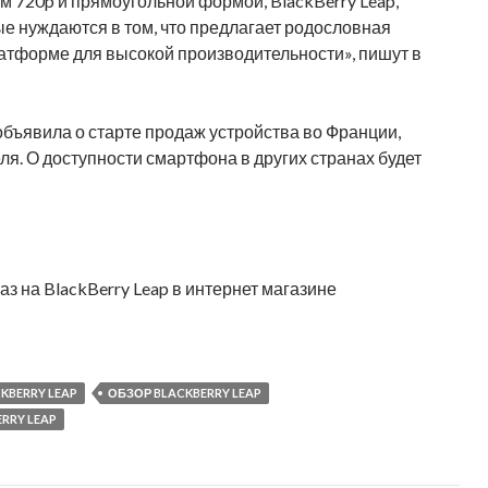
720p и прямоугольной формой, BlackBerry Leap,
ые нуждаются в том, что предлагает родословная
латформе для высокой производительности», пишут в
объявила о старте продаж устройства во Франции,
ля. О доступности смартфона в других странах будет
з на BlackBerry Leap в интернет магазине
KBERRY LEAP
ОБЗОР BLACKBERRY LEAP
RRY LEAP