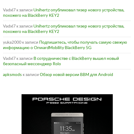
Vadxl7
к записи
Unihertz опубликовал тизер нового устройства,
похожего на BlackBerry KEY2
Vadxl7
к записи
Unihertz опубликовал тизер нового устройства,
похожего на BlackBerry KEY2
yuka2000
к записи
Подпишитесь, чтобы получать самую свежую
информацию о OnwardMobility BlackBerry 5G
Vadxl7
к записи
В сотрудничестве с BlackBerry вышел новый
безопасный мессенджер Rolo
apksmods
к записи
Обзор новой версии BBM для Android