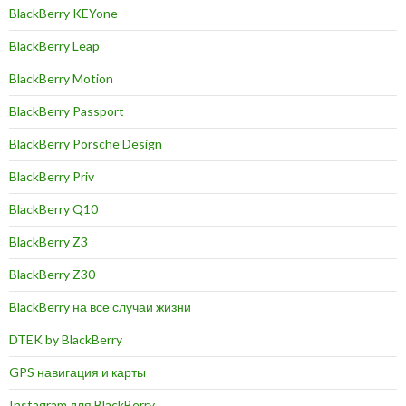
BlackBerry KEYone
BlackBerry Leap
BlackBerry Motion
BlackBerry Passport
BlackBerry Porsche Design
BlackBerry Priv
BlackBerry Q10
BlackBerry Z3
BlackBerry Z30
BlackBerry на все случаи жизни
DTEK by BlackBerry
GPS навигация и карты
Instagram для BlackBerry