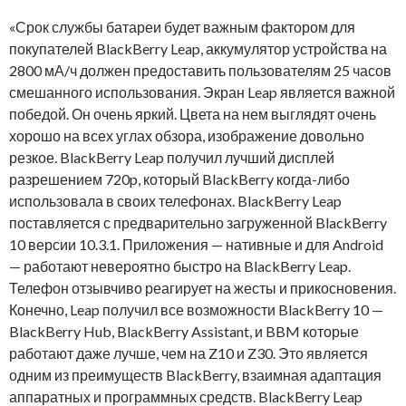
«Срок службы батареи будет важным фактором для
покупателей BlackBerry Leap, аккумулятор устройства на
2800 мА/ч должен предоставить пользователям 25 часов
смешанного использования. Экран Leap является важной
победой. Он очень яркий. Цвета на нем выглядят очень
хорошо на всех углах обзора, изображение довольно
резкое. BlackBerry Leap получил лучший дисплей
разрешением 720p, который BlackBerry когда-либо
использовала в своих телефонах. BlackBerry Leap
поставляется с предварительно загруженной BlackBerry
10 версии 10.3.1. Приложения — нативные и для Android
— работают невероятно быстро на BlackBerry Leap.
Телефон отзывчиво реагирует на жесты и прикосновения.
Конечно, Leap получил все возможности BlackBerry 10 —
BlackBerry Hub, BlackBerry Assistant, и BBM которые
работают даже лучше, чем на Z10 и Z30. Это является
одним из преимуществ BlackBerry, взаимная адаптация
аппаратных и программных средств. BlackBerry Leap