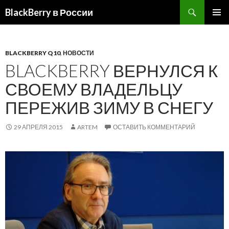
BlackBerry в России
ПЕРЕЙТИ
ОСНОВ
К
МЕНЮ
СОДЕРЖИМОМУ
BLACKBERRY Q10
,
НОВОСТИ
BLACKBERRY ВЕРНУЛСЯ К
СВОЕМУ ВЛАДЕЛЬЦУ
ПЕРЕЖИВ ЗИМУ В СНЕГУ
29 АПРЕЛЯ 2015
ARTEM
ОСТАВИТЬ КОММЕНТАРИЙ