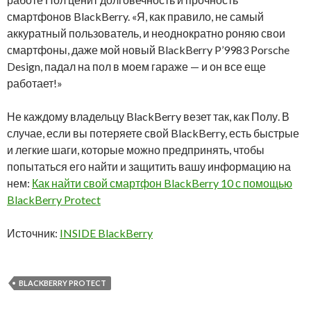
смартфонов BlackBerry. «Я, как правило, не самый
аккуратный пользователь, и неоднократно роняю свои
смартфоны, даже мой новый BlackBerry P’9983 Porsche
Design, падал на пол в моем гараже — и он все еще
работает!»
Не каждому владельцу BlackBerry везет так, как Полу. В
случае, если вы потеряете свой BlackBerry, есть быстрые
и легкие шаги, которые можно предпринять, чтобы
попытаться его найти и защитить вашу информацию на
нем:
Как найти свой смартфон BlackBerry 10 с помощью
BlackBerry Protect
Источник:
INSIDE BlackBerry
BLACKBERRY PROTECT