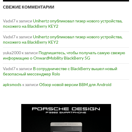
СВЕЖИЕ КОММЕНТАРИИ
Vadxl7
к записи
Unihertz опубликовал тизер нового устройства,
похожего на BlackBerry KEY2
Vadxl7
к записи
Unihertz опубликовал тизер нового устройства,
похожего на BlackBerry KEY2
yuka2000
к записи
Подпишитесь, чтобы получать самую свежую
информацию о OnwardMobility BlackBerry 5G
Vadxl7
к записи
В сотрудничестве с BlackBerry вышел новый
безопасный мессенджер Rolo
apksmods
к записи
Обзор новой версии BBM для Android