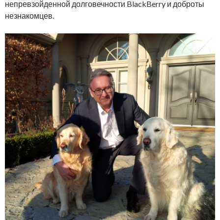
непревзойденной долговечности BlackBerry и доброты
незнакомцев.