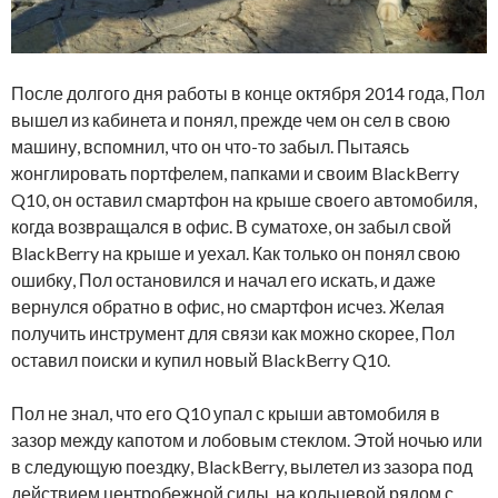
После долгого дня работы в конце октября 2014 года, Пол
вышел из кабинета и понял, прежде чем он сел в свою
машину, вспомнил, что он что-то забыл. Пытаясь
жонглировать портфелем, папками и своим BlackBerry
Q10, он оставил смартфон на крыше своего автомобиля,
когда возвращался в офис. В суматохе, он забыл свой
BlackBerry на крыше и уехал. Как только он понял свою
ошибку, Пол остановился и начал его искать, и даже
вернулся обратно в офис, но смартфон исчез. Желая
получить инструмент для связи как можно скорее, Пол
оставил поиски и купил новый BlackBerry Q10.
Пол не знал, что его Q10 упал с крыши автомобиля в
зазор между капотом и лобовым стеклом. Этой ночью или
в следующую поездку, BlackBerry, вылетел из зазора под
действием центробежной силы, на кольцевой рядом с