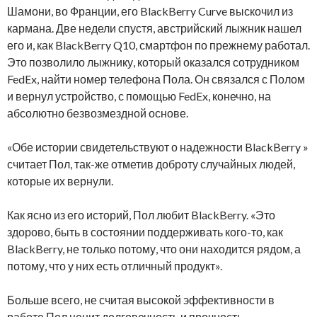
Шамони, во Франции, его BlackBerry Curve выскочил из
кармана. Две недели спустя, австрийский лыжник нашел
его и, как BlackBerry Q10, смартфон по прежнему работал.
Это позволило лыжнику, который оказался сотрудником
FedEx, найти номер телефона Пола. Он связался с Полом
и вернул устройство, с помощью FedEx, конечно, на
абсолютно безвозмездной основе.
«Обе истории свидетельствуют о надежности BlackBerry »
считает Пол, так-же отметив доброту случайных людей,
которые их вернули.
Как ясно из его историй, Пол любит BlackBerry. «Это
здорово, быть в состоянии поддерживать кого-то, как
BlackBerry, не только потому, что они находится рядом, а
потому, что у них есть отличный продукт».
Больше всего, не считая высокой эффективности в
работе Пол ценит долговечность и прочность