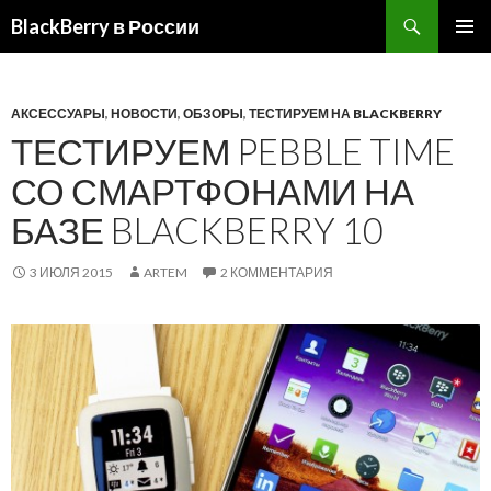
BlackBerry в России
ПЕРЕЙТИ
ОСНОВ
К
МЕНЮ
СОДЕРЖИМОМУ
АКСЕССУАРЫ
,
НОВОСТИ
,
ОБЗОРЫ
,
ТЕСТИРУЕМ НА BLACKBERRY
ТЕСТИРУЕМ PEBBLE TIME
СО СМАРТФОНАМИ НА
БАЗЕ BLACKBERRY 10
3 ИЮЛЯ 2015
ARTEM
2 КОММЕНТАРИЯ