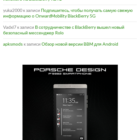
yuka2000
к записи
Подпишитесь, чтобы получать самую свежую
информацию о OnwardMobility BlackBerry 5G
Vadxl7
к записи
В сотрудничестве с BlackBerry вышел новый
безопасный мессенджер Rolo
apksmods
к записи
Обзор новой версии BBM для Android