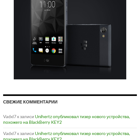
СВЕЖИЕ КОММЕНТАРИИ
Vadxl7
к записи
Unihertz опубликовал тизер нового устройства,
похожего на BlackBerry KEY2
Vadxl7
к записи
Unihertz опубликовал тизер нового устройства,
похожего на BlackBerry KEY2