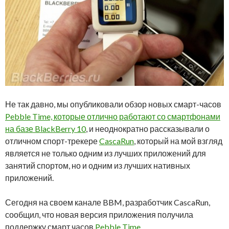
Не так давно, мы опубликовали обзор новых смарт-часов
Pebble Time, которые отлично работают со смартфонами
на базе BlackBerry 10
, и неоднократно рассказывали о
отличном спорт-трекере
CascaRun
, который на мой взгляд
является не только одним из лучших приложений для
занятий спортом, но и одним из лучших нативных
приложений.
Сегодня на своем канале BBM, разработчик CascaRun,
сообщил, что новая версия приложения получила
поддержку смарт часов
Pebble Time
.