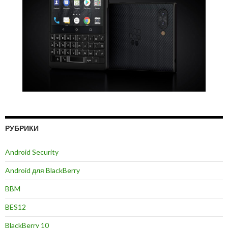
РУБРИКИ
Android Security
Android для BlackBerry
BBM
BES12
BlackBerry 10