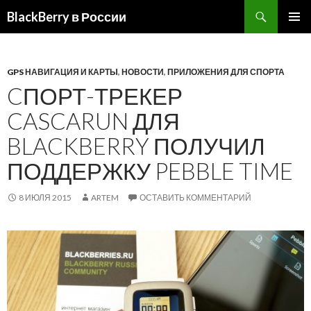
BlackBerry в России
ПЕРЕЙТИ
ОСНОВ
К
МЕНЮ
СОДЕРЖИМОМУ
GPS НАВИГАЦИЯ И КАРТЫ
,
НОВОСТИ
,
ПРИЛОЖЕНИЯ ДЛЯ СПОРТА
CПОРТ-ТРЕКЕР
CASCARUN ДЛЯ
BLACKBERRY ПОЛУЧИЛ
ПОДДЕРЖКУ PEBBLE TIME
8 ИЮЛЯ 2015
ARTEM
ОСТАВИТЬ КОММЕНТАРИЙ