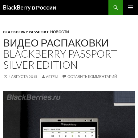
BlackBerry в России
ПЕРЕЙТИ
ОСНОВ
К
МЕНЮ
СОДЕРЖИМОМУ
BLACKBERRY PASSPORT
,
НОВОСТИ
ВИДЕО РАСПАКОВКИ
BLACKBERRY PASSPORT
SILVER EDITION
4 АВГУСТА 2015
ARTEM
ОСТАВИТЬ КОММЕНТАРИЙ