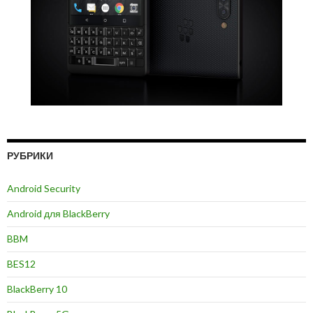
РУБРИКИ
Android Security
Android для BlackBerry
BBM
BES12
BlackBerry 10