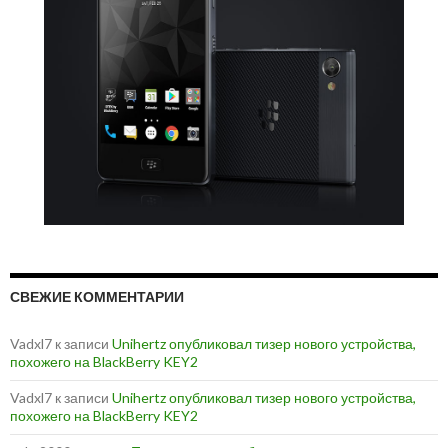
СВЕЖИЕ КОММЕНТАРИИ
Vadxl7
к записи
Unihertz опубликовал тизер нового устройства,
похожего на BlackBerry KEY2
Vadxl7
к записи
Unihertz опубликовал тизер нового устройства,
похожего на BlackBerry KEY2