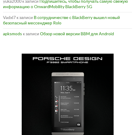
yuka2000
к записи
Подпишитесь, чтобы получать самую свежую
информацию о OnwardMobility BlackBerry 5G
Vadxl7
к записи
В сотрудничестве с BlackBerry вышел новый
безопасный мессенджер Rolo
apksmods
к записи
Обзор новой версии BBM для Android