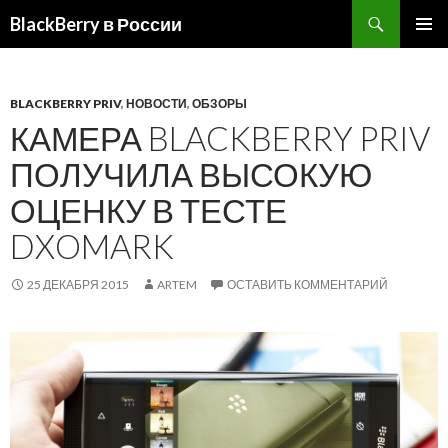
BlackBerry в России
ПЕРЕЙТИ
ОСНОВ
К
МЕНЮ
СОДЕРЖИМОМУ
BLACKBERRY PRIV
,
НОВОСТИ
,
ОБЗОРЫ
КАМЕРА BLACKBERRY PRIV
ПОЛУЧИЛА ВЫСОКУЮ
ОЦЕНКУ В ТЕСТЕ
DXOMARK
25 ДЕКАБРЯ 2015
ARTEM
ОСТАВИТЬ КОММЕНТАРИЙ