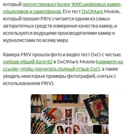
который
протестировал более 9000 цифровых камер,
объективов и смартфонов
. Его тест
DxOMark
Mobile,
который прошел PRIV, считается одним из самых
авторитетных средств измерения качества камер, и
используется ведущими производителями камер и
журналистами по всему миру.
Камера PRIV прошла фото и видео тест DxO с честью,
набрав общий балл 82
в DxOMark Mobile (
нажмите на
ссылку, чтобы прочитать полный отзыв DxO
, а также
увидеть некоторые примеры фотографий, снятых с
использованием PRIV).