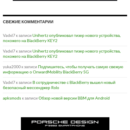
СВЕЖИЕ КОММЕНТАРИИ
Vadxl7
к записи
Unihertz опубликовал тизер нового устройства,
похожего на BlackBerry KEY2
Vadxl7
к записи
Unihertz опубликовал тизер нового устройства,
похожего на BlackBerry KEY2
yuka2000
к записи
Подпишитесь, чтобы получать самую свежую
информацию о OnwardMobility BlackBerry 5G
Vadxl7
к записи
В сотрудничестве с BlackBerry вышел новый
безопасный мессенджер Rolo
apksmods
к записи
Обзор новой версии BBM для Android