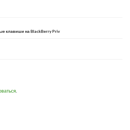
е клавиши на BlackBerry Priv
оваться
.