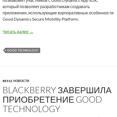
познакомят участников с Good Dynamics App SDK,
который позволяет разработчикам создавать
приложения, использующие корпоративные особенности
Good Dynamics Secure Mobility Platform.
BlackBerry представит Good Dynamics App S
Читать далее
→
GOOD TECHNOLOGY
BES12
,
НОВОСТИ
BLACKBERRY ЗАВЕРШИЛА
ПРИОБРЕТЕНИЕ GOOD
TECHNOLOGY