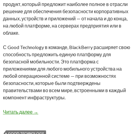
продукт, который предложит наиболее полное в отрасли
решение для обеспечения безопасности корпоративных
данных, устройств и приложений — от начала и до конца,
на любой платформе, на серверах предприятия или в
облаке.
С Good Technology в команде, BlackBerry расширяет свою
способность предложить единую платформу для
безопасной мобильности. Это платформа с
приложениями для любого мобильного устройства на
любой операционной системе — при возможностях
безопасности, которые были подтверждены
правительствами во всем мире, встроенными в каждый
компонент инфраструктуры.
BlackBerry завершила приобретение Good Te
Читать далее
→
GOOD TECHNOLOGY