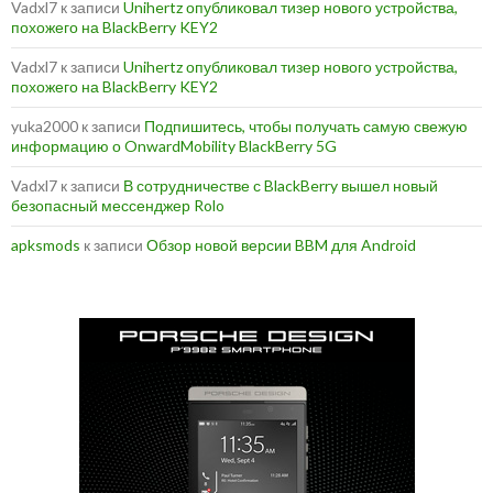
Vadxl7
к записи
Unihertz опубликовал тизер нового устройства,
похожего на BlackBerry KEY2
Vadxl7
к записи
Unihertz опубликовал тизер нового устройства,
похожего на BlackBerry KEY2
yuka2000
к записи
Подпишитесь, чтобы получать самую свежую
информацию о OnwardMobility BlackBerry 5G
Vadxl7
к записи
В сотрудничестве с BlackBerry вышел новый
безопасный мессенджер Rolo
apksmods
к записи
Обзор новой версии BBM для Android