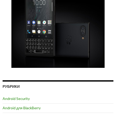
РУБРИКИ
Android Security
Android для BlackBerry