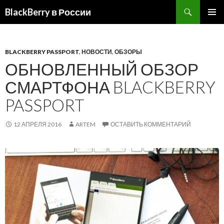
BlackBerry в России
ПЕРЕЙТИ
ОСНОВ
К
МЕНЮ
СОДЕРЖИМОМУ
BLACKBERRY PASSPORT
,
НОВОСТИ
,
ОБЗОРЫ
ОБНОВЛЕННЫЙ ОБЗОР
СМАРТФОНА BLACKBERRY
PASSPORT
12 АПРЕЛЯ 2016
ARTEM
ОСТАВИТЬ КОММЕНТАРИЙ