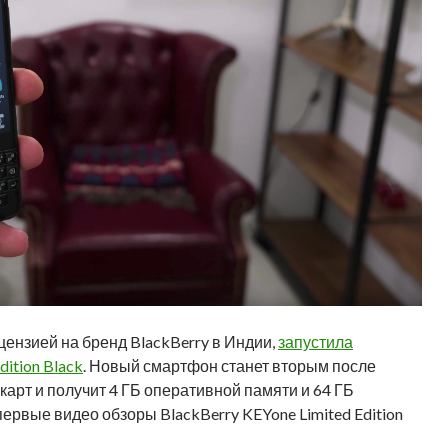
цензией на бренд BlackBerry в Индии,
запустила
ition Black
. Новый смартфон станет вторым после
арт и получит 4 ГБ оперативной памяти и 64 ГБ
рвые видео обзоры BlackBerry KEYone Limited Edition