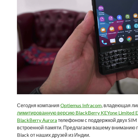
Сегодня компания
Optiemus Infracom
, владеющая ли
лимитированную версию BlackBerry KEYone Limited Ed
BlackBerry Aurora
телефоном с поддержкой двух SIM к
встроенной памяти. Предлагаем вашему вниманию пе
Black от наших друзей из Индии.