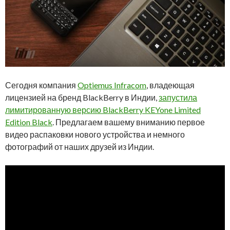
Сегодня компания
Optiemus Infracom
, владеющая
лицензией на бренд BlackBerry в Индии,
запустила
лимитированную версию BlackBerry KEYone Limited
Edition Black
. Предлагаем вашему вниманию первое
видео распаковки нового устройства и немного
фотографий от наших друзей из Индии.