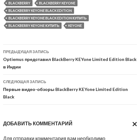
BLACKBERRY
BLACKBERRY KEYONE
BLACKBERRY KEYONE BLACK EDITION
BLACKBERRY KEYONE BLACK EDITION КУПИТЬ
BLACKBERRY KEYONE КУПИТЬ
KEYONE
Навигация
ПРЕДЫДУЩАЯ ЗАПИСЬ
по
Optiemus представил BlackBerry KEYone Limited Edition Black
в Индии
записям
СЛЕДУЮЩАЯ ЗАПИСЬ
Первые видео-обзоры BlackBerry KEYone Limited Edition
Black
ДОБАВИТЬ КОММЕНТАРИЙ
ОТМ
Для отправки комментария вам необходимо
ОТВ