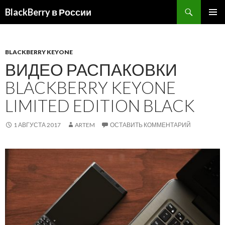
BlackBerry в России
ПЕРЕЙТИ
ОСНОВ
К
МЕНЮ
СОДЕРЖИМОМУ
BLACKBERRY KEYONE
ВИДЕО РАСПАКОВКИ
BLACKBERRY KEYONE
LIMITED EDITION BLACK
1 АВГУСТА 2017
ARTEM
ОСТАВИТЬ КОММЕНТАРИЙ