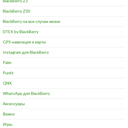
BlackBerry Z3
BlackBerry Z30
BlackBerry на все случаи жизни
DTEK by BlackBerry
GPS навигация и карты
Instagram для BlackBerry
Palm
Punkt
QNX
WhatsApp для BlackBerry
Аксессуары
Важно
Игры