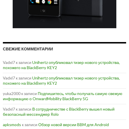
СВЕЖИЕ КОММЕНТАРИИ
Vadxl7
к записи
Unihertz опубликовал тизер нового устройства,
похожего на BlackBerry KEY2
Vadxl7
к записи
Unihertz опубликовал тизер нового устройства,
похожего на BlackBerry KEY2
yuka2000
к записи
Подпишитесь, чтобы получать самую свежую
информацию о OnwardMobility BlackBerry 5G
Vadxl7
к записи
В сотрудничестве с BlackBerry вышел новый
безопасный мессенджер Rolo
apksmods
к записи
Обзор новой версии BBM для Android