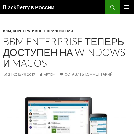
BlackBerry в России
ПЕРЕЙТИ
ОСНОВ
К
МЕНЮ
СОДЕРЖИМОМУ
BBM
,
КОРПОРАТИВНЫЕ ПРИЛОЖЕНИЯ
BBM ENTERPRISE ТЕПЕРЬ
ДОСТУПЕН НА WINDOWS
И MACOS
2 НОЯБРЯ 2017
ARTEM
ОСТАВИТЬ КОММЕНТАРИЙ