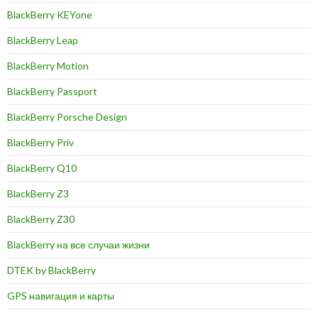
BlackBerry KEYone
BlackBerry Leap
BlackBerry Motion
BlackBerry Passport
BlackBerry Porsche Design
BlackBerry Priv
BlackBerry Q10
BlackBerry Z3
BlackBerry Z30
BlackBerry на все случаи жизни
DTEK by BlackBerry
GPS навигация и карты