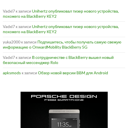
Vadxl7
к записи
Unihertz опубликовал тизер нового устройства,
похожего на BlackBerry KEY2
Vadxl7
к записи
Unihertz опубликовал тизер нового устройства,
похожего на BlackBerry KEY2
yuka2000
к записи
Подпишитесь, чтобы получать самую свежую
информацию о OnwardMobility BlackBerry 5G
Vadxl7
к записи
В сотрудничестве с BlackBerry вышел новый
безопасный мессенджер Rolo
apksmods
к записи
Обзор новой версии BBM для Android