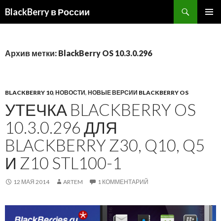
BlackBerry в России
ПЕРЕЙТИ
ОСНОВ
К
МЕНЮ
СОДЕРЖИМОМУ
Архив метки: BlackBerry OS 10.3.0.296
BLACKBERRY 10
,
НОВОСТИ
,
НОВЫЕ ВЕРСИИ BLACKBERRY OS
УТЕЧКА BLACKBERRY OS
10.3.0.296 ДЛЯ
BLACKBERRY Z30, Q10, Q5
И Z10 STL100-1
12 МАЯ 2014
ARTEM
1 КОММЕНТАРИЙ