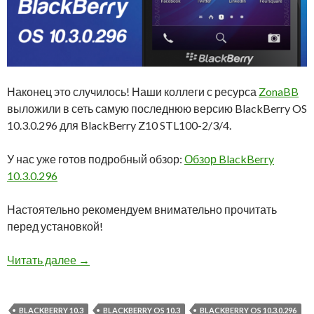
Наконец это случилось! Наши коллеги с ресурса
ZonaBB
выложили в сеть самую последнюю версию BlackBerry OS
10.3.0.296 для BlackBerry Z10 STL100-2/3/4.
У нас уже готов подробный обзор:
Обзор BlackBerry
10.3.0.296
Настоятельно рекомендуем внимательно прочитать
перед установкой!
Утечка BlackBerry OS 10.3.0.296 для BlackBerr
Читать далее
→
BLACKBERRY 10.3
BLACKBERRY OS 10.3
BLACKBERRY OS 10.3.0.296