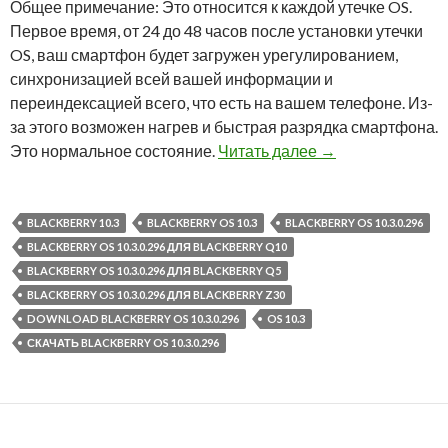
Общее примечание: Это относится к каждой утечке OS.
Первое время, от 24 до 48 часов после установки утечки
OS, ваш смартфон будет загружен урегулированием,
синхронизацией всей вашей информации и
переиндексацией всего, что есть на вашем телефоне. Из-
за этого возможен нагрев и быстрая разрядка смартфона.
Утечка BlackBerry
Это нормальное состояние.
Читать далее
→
BLACKBERRY 10.3
BLACKBERRY OS 10.3
BLACKBERRY OS 10.3.0.296
BLACKBERRY OS 10.3.0.296 ДЛЯ BLACKBERRY Q10
BLACKBERRY OS 10.3.0.296 ДЛЯ BLACKBERRY Q5
BLACKBERRY OS 10.3.0.296 ДЛЯ BLACKBERRY Z30
DOWNLOAD BLACKBERRY OS 10.3.0.296
OS 10.3
СКАЧАТЬ BLACKBERRY OS 10.3.0.296