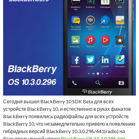
Сегодня вышел BlackBerry 10 SDK Beta для всех
устройств BlackBerry 10, и естественно в руках фанатов
BlackBerry появились радиофайлы для всех устройств
BlackBerry 10, что незамедлительно привело к появлению
гибридных версий BlackBerry 10.3.0.296/441(radio) на
базе предыдущей утечки
BlackBerry OS 10.3.0.296 для