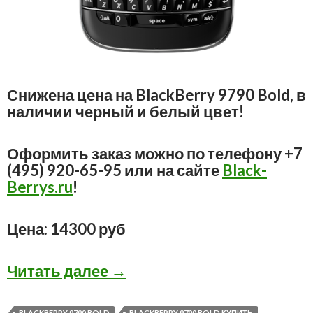
Снижена цена на BlackBerry 9790 Bold, в
наличии черный и белый цвет!
Оформить заказ можно по телефону +7
(495) 920-65-95 или на сайте
Black-
Berrys.ru
!
Цена: 14300 руб
BlackBerry 9790 Bold Black 
Читать далее
→
BLACKBERRY 9790 BOLD
BLACKBERRY 9790 BOLD КУПИТЬ