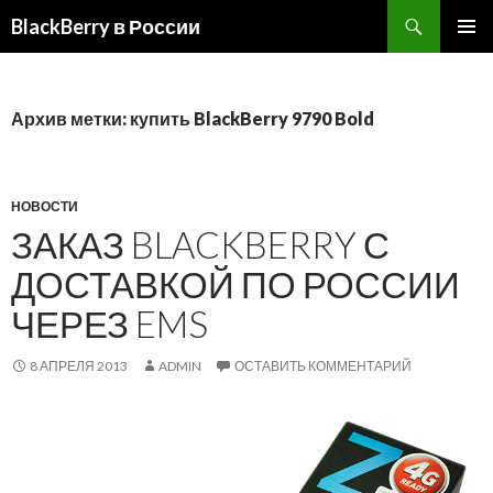
BlackBerry в России
ПЕРЕЙТИ
ОСНОВ
К
МЕНЮ
СОДЕРЖИМОМУ
Архив метки: купить BlackBerry 9790 Bold
НОВОСТИ
ЗАКАЗ BLACKBERRY С
ДОСТАВКОЙ ПО РОССИИ
ЧЕРЕЗ EMS
8 АПРЕЛЯ 2013
ADMIN
ОСТАВИТЬ КОММЕНТАРИЙ