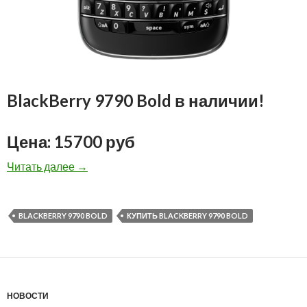
BlackBerry 9790 Bold в наличии!
Цена: 15700 руб
BlackBerry 9790 Bold — 15700 рублей!
Читать далее
→
BLACKBERRY 9790 BOLD
КУПИТЬ BLACKBERRY 9790 BOLD
НОВОСТИ