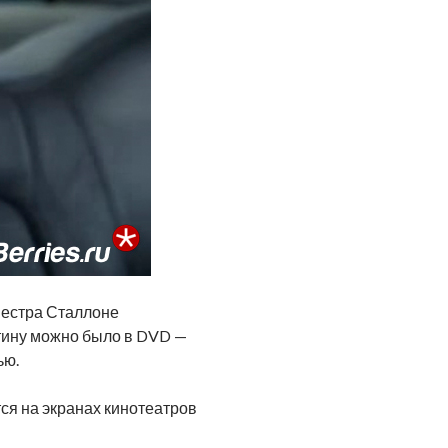
вестра Сталлоне
ртину можно было в DVD —
ью.
ся на экранах кинотеатров