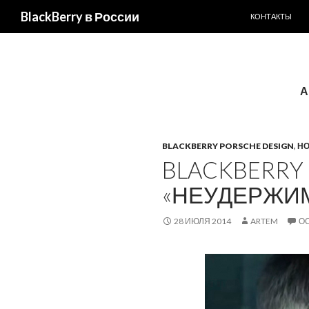
ПЕРЕЙТИ К С
Поиск
BlackBerry в России
КОНТАКТЫ
А
BLACKBERRY PORSCHE DESIGN
,
Н
BLACKBERRY 
«НЕУДЕРЖИМ
28 ИЮЛЯ 2014
ARTEM
О