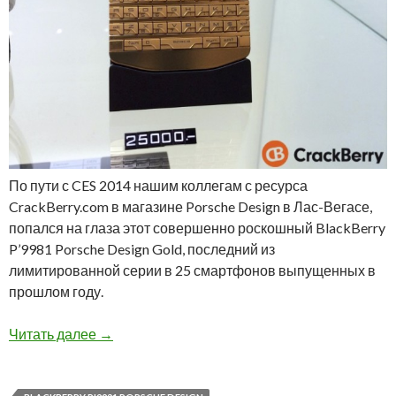
По пути с CES 2014 нашим коллегам с ресурса
CrackBerry.com в магазине Porsche Design в Лас-Вегасе,
попался на глаза этот совершенно роскошный BlackBerry
P’9981 Porsche Design Gold, последний из
лимитированной серии в 25 смартфонов выпущенных в
прошлом году.
Последний BlackBerry P’9981 Porsche Design 
Читать далее
→