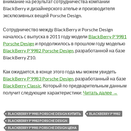
внимание на результат сотрудничества компании
BlackBerry и дизайнерского ателье и производителя
эксклюзивных вещей Porsche Design.
Сотрудничество между BlackBerry и Porsche Design
началось с выпуска в 2011 году модели
BlackBerry P’9981
Porsche Design
и продолжилось в прошлом году моделью
BlackBerry P’9982 Porsche Design
, разработанной на базе
BlackBerry Z10.
Как ожидается, в конце этого года мы можем увидеть
BlackBerry P’9983 Porsche Design
, разработанный на базе
BlackBerry Classic
. Который по предварительным данным
Смартфо
получит следующие характеристики:
Читать далее
→
BLACKBERRY P'9981 PORSCHE DESIGN КУПИТЬ
BLACKBERRY P'9982
BLACKBERRY P'9982 PORSCHE DESIGN
BLACKBERRY P’9981 PORSCHE DESIGN ЦЕНА