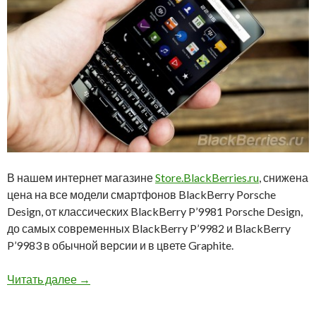
В нашем интернет магазине
Store.BlackBerries.ru
, снижена
цена на все модели смартфонов BlackBerry Porsche
Design, от классических BlackBerry P’9981 Porsche Design,
до самых современных BlackBerry P’9982 и BlackBerry
P’9983 в обычной версии и в цвете Graphite.
Снижена цена на смартфоны BlackBerry Pors
Читать далее
→