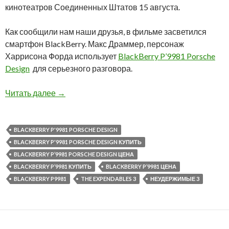
кинотеатров Соединенных Штатов 15 августа.
Как сообщили нам наши друзья, в фильме засветился
смартфон BlackBerry. Макс Драммер, персонаж
Харрисона Форда использует
BlackBerry P’9981 Porsche
Design
для серьезного разговора.
BlackBerry P’9981 Porsche Design засветился
Читать далее
→
BLACKBERRY P'9981 PORSCHE DESIGN
BLACKBERRY P'9981 PORSCHE DESIGN КУПИТЬ
BLACKBERRY P’9981 PORSCHE DESIGN ЦЕНА
BLACKBERRY P’9981 КУПИТЬ
BLACKBERRY P’9981 ЦЕНА
BLACKBERRY P9981
THE EXPENDABLES 3
НЕУДЕРЖИМЫЕ 3