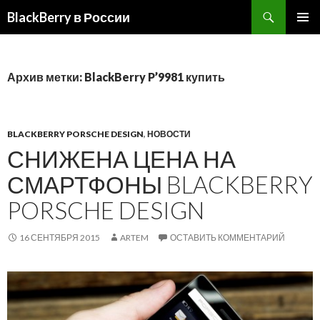
BlackBerry в России
ПЕРЕЙТИ
ОСНОВ
К
МЕНЮ
СОДЕРЖИМОМУ
Архив метки: BlackBerry P’9981 купить
BLACKBERRY PORSCHE DESIGN
,
НОВОСТИ
СНИЖЕНА ЦЕНА НА
СМАРТФОНЫ BLACKBERRY
PORSCHE DESIGN
16 СЕНТЯБРЯ 2015
ARTEM
ОСТАВИТЬ КОММЕНТАРИЙ