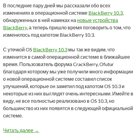
В последние пару дней мы рассказали обо всех
изменениях в операционной системе
BlackBerry 10.3
,
обнаруженных в ней намеках на
новые устройства
BlackBerry
, а теперь пришло время поговорить о том, что
изменилось под капотом BlackBerry 10.3.
С утечкой OS
BlackBerry 10.3
мы так же видим, что
изменится в самой операционной системе в ближайшее
время. Пользозватель форума CrackBerry, Ofutur
благодаря которому мы уже получили много информации
о новой операционной системе составил список
улучшений, которые он заметил под капотом OS 10.3 и
некоторые из них выглядят очень интересными. Имейте в
виду, не все полностью реализовано в OS 10.3, но
большинство из них появятся в следующей официальной
системе.
Что нового внутри BlackBerry OS 10.3?
Читать далее
→