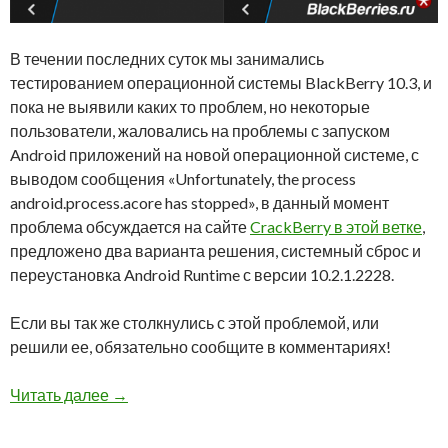
В течении последних суток мы занимались
тестированием операционной системы BlackBerry 10.3, и
пока не выявили каких то проблем, но некоторые
пользователи, жаловались на проблемы с запуском
Android приложений на новой операционной системе, с
выводом сообщения «Unfortunately, the process
android.process.acore has stopped», в данный момент
проблема обсуждается на сайте
CrackBerry в этой ветке
,
предложено два варианта решения, системный сброс и
переустановка Android Runtime с версии 10.2.1.2228.
Если вы так же столкнулись с этой проблемой, или
решили ее, обязательно сообщите в комментариях!
BlackBerry 10.3: проблемы с запуском Androi
Читать далее
→