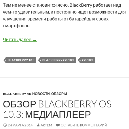
Тем не менее становится ясно, BlackBerry работает над
чем-то удивительным, и постоянно ищет возможности для
улучшения времени работы от батарей для своих
смартфонов.
Обзор BlackBerry OS 10.3: Расширенное вза
Читать далее
→
BLACKBERRY 10.3
BLACKBERRY OS 10.3
OS 10.3
BLACKBERRY 10
,
НОВОСТИ
,
ОБЗОРЫ
ОБЗОР BLACKBERRY OS
10.3: МЕДИАПЛЕЕР
24 МАРТА 2014
ARTEM
ОСТАВИТЬ КОММЕНТАРИЙ