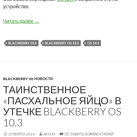
устройстве.
BlackBerry 10.3 установка сертификата для Ya
Читать далее
→
BLACKBERRY 10.3
BLACKBERRY OS 10.3
OS 10.3
BLACKBERRY 10
,
НОВОСТИ
ТАИНСТВЕННОЕ
«ПАСХАЛЬНОЕ ЯЙЦО» В
УТЕЧКЕ BLACKBERRY OS
10.3
25 МАРТА 2014
ARTEM
ОСТАВИТЬ КОММЕНТАРИЙ