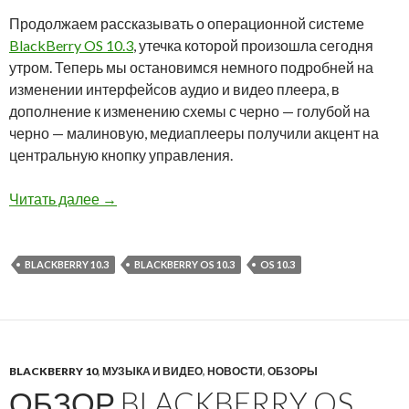
Продолжаем рассказывать о операционной системе
BlackBerry OS 10.3
, утечка которой произошла сегодня
утром. Теперь мы остановимся немного подробней на
изменении интерфейсов аудио и видео плеера, в
дополнение к изменению схемы с черно — голубой на
черно — малиновую, медиаплееры получили акцент на
центральную кнопку управления.
Обзор BlackBerry OS 10.3: Медиаплеер
Читать далее
→
BLACKBERRY 10.3
BLACKBERRY OS 10.3
OS 10.3
BLACKBERRY 10
,
МУЗЫКА И ВИДЕО
,
НОВОСТИ
,
ОБЗОРЫ
ОБЗОР BLACKBERRY OS