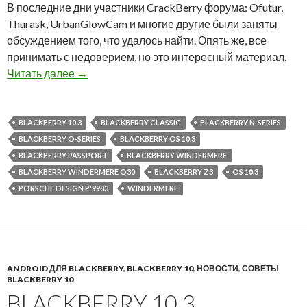
В последние дни участники CrackBerry форума: Ofutur,
Thurask, UrbanGlowCam и многие другие были заняты
обсуждением того, что удалось найти. Опять же, все
принимать с недоверием, но это интересный материал.
BlackBerry 10.3: разработка смартфонов ост
Читать далее
→
BLACKBERRY 10.3
BLACKBERRY CLASSIC
BLACKBERRY N-SERIES
BLACKBERRY O-SERIES
BLACKBERRY OS 10.3
BLACKBERRY PASSPORT
BLACKBERRY WINDERMERE
BLACKBERRY WINDERMERE Q30
BLACKBERRY Z3
OS 10.3
PORSCHE DESIGN P'9983
WINDERMERE
ANDROID ДЛЯ BLACKBERRY
,
BLACKBERRY 10
,
НОВОСТИ
,
СОВЕТЫ
BLACKBERRY 10
BLACKBERRY 10.3