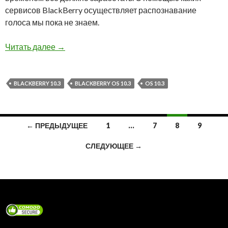
сервисов BlackBerry осуществляет распознавание
голоса мы пока не знаем.
Обзор BlackBerry OS 10.3: Интеллектуальны
Читать далее
→
BLACKBERRY 10.3
BLACKBERRY OS 10.3
OS 10.3
Навигация
← ПРЕДЫДУЩЕЕ
1
…
7
8
9
по
СЛЕДУЮЩЕЕ →
записям