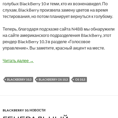
голубых BlackBerry 10 и теми, кто их возненавидел. По
слухам, BlackBerry произвела замену цветов на время
тестирования, но потом планирует вернуться к голубому.
Теперь, благодаря подсказке сайта N4BB мы обнаружили
на сайте американского подразделения BlackBerry, этот
рендер BlackBerry 10.3 в разделе «Голосовое
управление». Вы заметите, красный акцент на месте.
Рендер BlackBerry 10.3 на сайте BlackBerry
Читать далее
→
BLACKBERRY 10.3
BLACKBERRY OS 10.3
OS 10.3
BLACKBERRY 10
,
НОВОСТИ