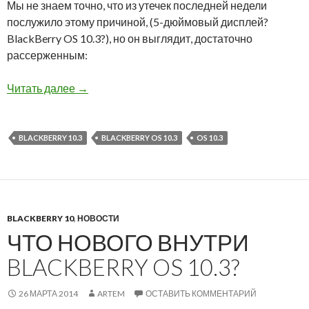
Мы не знаем точно, что из утечек последней недели
послужило этому причиной, (5-дюймовый дисплей?
BlackBerry OS 10.3?), но он выглядит, достаточно
рассерженным:
Генеральный директор BlackBerry Джон Чен 
Читать далее
→
BLACKBERRY 10.3
BLACKBERRY OS 10.3
OS 10.3
BLACKBERRY 10
,
НОВОСТИ
ЧТО НОВОГО ВНУТРИ
BLACKBERRY OS 10.3?
26 МАРТА 2014
ARTEM
ОСТАВИТЬ КОММЕНТАРИЙ