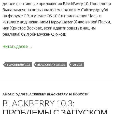
детали в нативные приложения BlackBerry 10. Последняя
была замечена пользователем под ником Caltrmptguy86
на форуме CB, в утечке OS 10.3 в приложении Часы в
каталоге под названием Happy Easter (Счастливой Пасхи,
или Христос Воскрес, если адаптировать к нашим
реалиям) был обнаружен QR-код:
Таинственное «Пасхальное яйцо» в утечке Bla
Читать далее
→
BLACKBERRY 10.3
BLACKBERRY OS 10.3
OS 10.3
ANDROID ДЛЯ BLACKBERRY
,
BLACKBERRY 10
,
НОВОСТИ
BLACKBERRY 10.3:
ПРОБЛЕМЫ С ЗАПУСКОМ