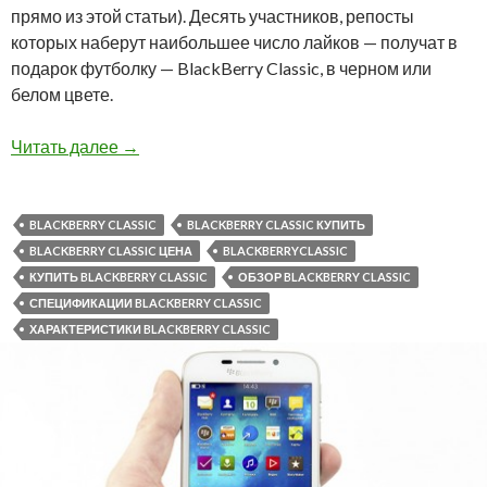
прямо из этой статьи). Десять участников, репосты
которых наберут наибольшее число лайков — получат в
подарок футболку — BlackBerry Classic, в черном или
белом цвете.
Внимание Конкурс: Разыгрываем футболки Bla
Читать далее
→
BLACKBERRY CLASSIC
BLACKBERRY CLASSIC КУПИТЬ
BLACKBERRY CLASSIC ЦЕНА
BLACKBERRYCLASSIC
КУПИТЬ BLACKBERRY CLASSIC
ОБЗОР BLACKBERRY CLASSIC
СПЕЦИФИКАЦИИ BLACKBERRY CLASSIC
ХАРАКТЕРИСТИКИ BLACKBERRY CLASSIC