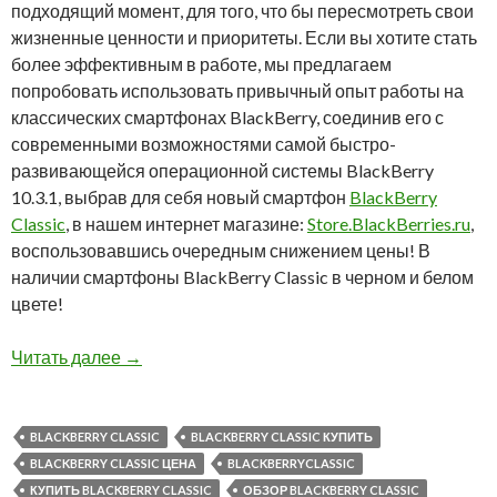
подходящий момент, для того, что бы пересмотреть свои
жизненные ценности и приоритеты. Если вы хотите стать
более эффективным в работе, мы предлагаем
попробовать использовать привычный опыт работы на
классических смартфонах BlackBerry, соединив его с
современными возможностями самой быстро-
развивающейся операционной системы BlackBerry
10.3.1, выбрав для себя новый смартфон
BlackBerry
Classic
, в нашем интернет магазине:
Store.BlackBerries.ru
,
воспользовавшись очередным снижением цены! В
наличии смартфоны BlackBerry Classic в черном и белом
цвете!
Снижена цена на BlackBerry Classic
Читать далее
→
BLACKBERRY CLASSIC
BLACKBERRY CLASSIC КУПИТЬ
BLACKBERRY CLASSIC ЦЕНА
BLACKBERRYCLASSIC
КУПИТЬ BLACKBERRY CLASSIC
ОБЗОР BLACKBERRY CLASSIC