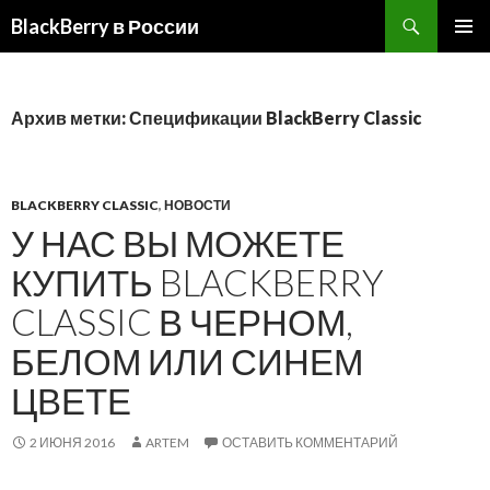
BlackBerry в России
ПЕРЕЙТИ
ОСНОВ
К
МЕНЮ
СОДЕРЖИМОМУ
Архив метки: Спецификации BlackBerry Classic
BLACKBERRY CLASSIC
,
НОВОСТИ
У НАС ВЫ МОЖЕТЕ
КУПИТЬ BLACKBERRY
CLASSIC В ЧЕРНОМ,
БЕЛОМ ИЛИ СИНЕМ
ЦВЕТЕ
2 ИЮНЯ 2016
ARTEM
ОСТАВИТЬ КОММЕНТАРИЙ