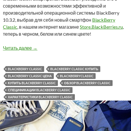
современными возможностями эффективной и
производительной операционной системы BlackBerry
10.3.2, выбрав для себя новый смартфон
BlackBerry
Classic
, в нашем интернет магазине
Store.BlackBerries.ru
,
теперь в черном, белом или синем цвете!
У нас вы можете купить BlackBerry Classic в 
Читать далее
→
BLACKBERRY CLASSIC
BLACKBERRY CLASSIC КУПИТЬ
BLACKBERRY CLASSIC ЦЕНА
BLACKBERRYCLASSIC
КУПИТЬ BLACKBERRY CLASSIC
ОБЗОР BLACKBERRY CLASSIC
СПЕЦИФИКАЦИИ BLACKBERRY CLASSIC
ХАРАКТЕРИСТИКИ BLACKBERRY CLASSIC