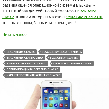
развивающейся операционной системы BlackBerry
10.3.1, выбрав для себя новый смартфон
BlackBerry
Classic
, в нашем интернет магазине
Store.BlackBerries.ru
,
теперь в черном, белом или синем цвете!
У нас вы можете купить BlackBerry Classic в 
Читать далее
→
BLACKBERRY CLASSIC
BLACKBERRY CLASSIC КУПИТЬ
BLACKBERRY CLASSIC ЦЕНА
BLACKBERRYCLASSIC
КУПИТЬ BLACKBERRY CLASSIC
ОБЗОР BLACKBERRY CLASSIC
СПЕЦИФИКАЦИИ BLACKBERRY CLASSIC
ХАРАКТЕРИСТИКИ BLACKBERRY CLASSIC