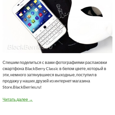
Спешим поделиться с вами фотографиями распаковки
смартфона BlackBerry Classic в белом цвете, который в
эти, немного затянувшиеся выходные, поступил в
продажу у наших друзей из интернет магазина
Store.BlackBerries.ru!
Распаковываем BlackBerry Classic White
Читать далее
→