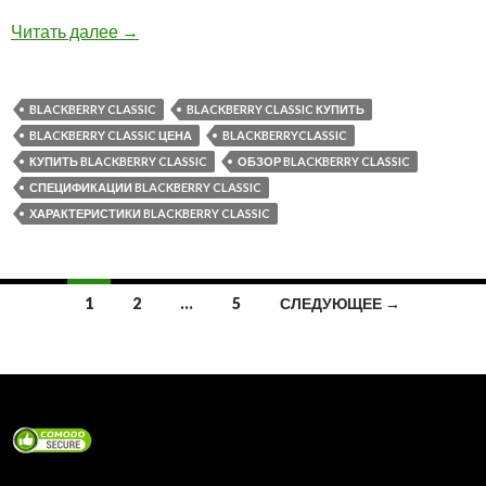
Вы можете купить BlackBerry Classic в нашем
Читать далее
→
BLACKBERRY CLASSIC
BLACKBERRY CLASSIC КУПИТЬ
BLACKBERRY CLASSIC ЦЕНА
BLACKBERRYCLASSIC
КУПИТЬ BLACKBERRY CLASSIC
ОБЗОР BLACKBERRY CLASSIC
СПЕЦИФИКАЦИИ BLACKBERRY CLASSIC
ХАРАКТЕРИСТИКИ BLACKBERRY CLASSIC
Навигация
1
2
…
5
СЛЕДУЮЩЕЕ →
по
записям