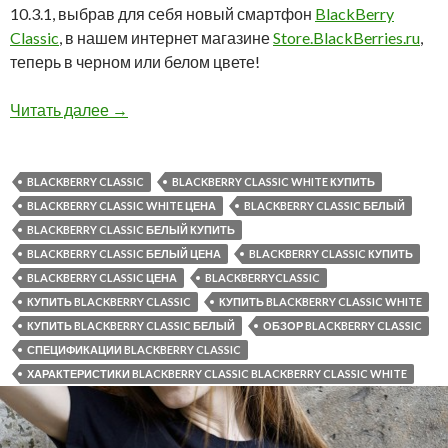
10.3.1, выбрав для себя новый смартфон
BlackBerry
Classic
, в нашем интернет магазине
Store.BlackBerries.ru
,
теперь в черном или белом цвете!
У нас вы можете купить BlackBerry Classic в 
Читать далее
→
BLACKBERRY CLASSIC
BLACKBERRY CLASSIC WHITE КУПИТЬ
BLACKBERRY CLASSIC WHITE ЦЕНА
BLACKBERRY CLASSIC БЕЛЫЙ
BLACKBERRY CLASSIC БЕЛЫЙ КУПИТЬ
BLACKBERRY CLASSIC БЕЛЫЙ ЦЕНА
BLACKBERRY CLASSIC КУПИТЬ
BLACKBERRY CLASSIC ЦЕНА
BLACKBERRYCLASSIC
КУПИТЬ BLACKBERRY CLASSIC
КУПИТЬ BLACKBERRY CLASSIC WHITE
КУПИТЬ BLACKBERRY CLASSIC БЕЛЫЙ
ОБЗОР BLACKBERRY CLASSIC
СПЕЦИФИКАЦИИ BLACKBERRY CLASSIC
ХАРАКТЕРИСТИКИ BLACKBERRY CLASSIC BLACKBERRY CLASSIC WHITE