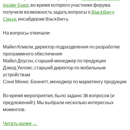
Insider Event
, во время которого участники форума
получили возможность задать вопросы о
BlackBerry
Classic
инсайдерам BlackBerry.
На вопросы отвечали:
Майкл Кливли, директор подразделения по разработке
программного обеспечения
Майкл Доусон, старший менеджер по продукции
Дэвид Уиллис, старший директор по мобильным
устройствам
Соня Монис-Беннетт, менеджер по маркетингу продукции
Во время мероприятия, было задано 38 вопросов (и
предложений!). Мы выбрали несколько интересных
моментов:
Эксперты отвечают на вопросы о BlackBerry C
Читать далее
→