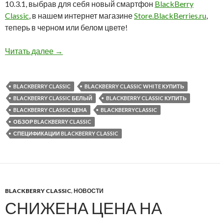
10.3.1, выбрав для себя новый смартфон
BlackBerry
Classic
, в нашем интернет магазине
Store.BlackBerries.ru
,
теперь в черном или белом цвете!
Теперь вы можете купить BlackBerry Classic в
Читать далее
→
BLACKBERRY CLASSIC
BLACKBERRY CLASSIC WHITE КУПИТЬ
BLACKBERRY CLASSIC БЕЛЫЙ
BLACKBERRY CLASSIC КУПИТЬ
BLACKBERRY CLASSIC ЦЕНА
BLACKBERRYCLASSIC
ОБЗОР BLACKBERRY CLASSIC
СПЕЦИФИКАЦИИ BLACKBERRY CLASSIC
BLACKBERRY CLASSIC
,
НОВОСТИ
СНИЖЕНА ЦЕНА НА