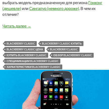
выбрать модель предназначенную для региона
Гонконг
(дешевле)
или
Сингапур (немного дороже)
. В чем их
отличие?
Снижена цена на BlackBerry Classic
Читать далее
→
BLACKBERRY CLASSIC
BLACKBERRY CLASSIC КУПИТЬ
BLACKBERRY CLASSIC ЦЕНА
BLACKBERRYCLASSIC
КУПИТЬ BLACKBERRY CLASSIC
ОБЗОР BLACKBERRY CLASSIC
СПЕЦИФИКАЦИИ BLACKBERRY CLASSIC
ХАРАКТЕРИСТИКИ BLACKBERRY CLASSIC