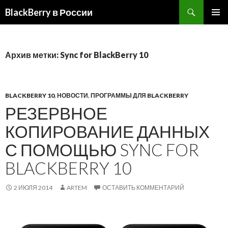
BlackBerry в России
ПЕРЕЙТИ
ОСНОВ
К
МЕНЮ
СОДЕРЖИМОМУ
Архив метки: Sync for BlackBerry 10
BLACKBERRY 10
,
НОВОСТИ
,
ПРОГРАММЫ ДЛЯ BLACKBERRY
РЕЗЕРВНОЕ
КОПИРОВАНИЕ ДАННЫХ
С ПОМОЩЬЮ SYNC FOR
BLACKBERRY 10
2 ИЮЛЯ 2014
ARTEM
ОСТАВИТЬ КОММЕНТАРИЙ