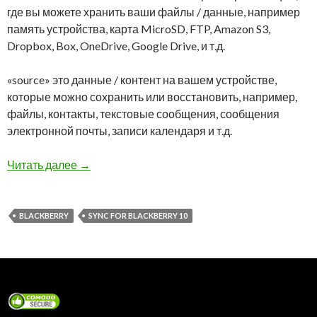
где вы можете хранить ваши файлы / данные, например
память устройства, карта MicroSD, FTP, Amazon S3,
Dropbox, Box, OneDrive, Google Drive, и т.д.
«source» это данные / контент на вашем устройстве,
которые можно сохранить или восстановить, например,
файлы, контакты, текстовые сообщения, сообщения
электронной почты, записи календаря и т.д.
Резервное копирование данных с помощью Syn
Читать далее
→
BLACKBERRY
SYNC FOR BLACKBERRY 10