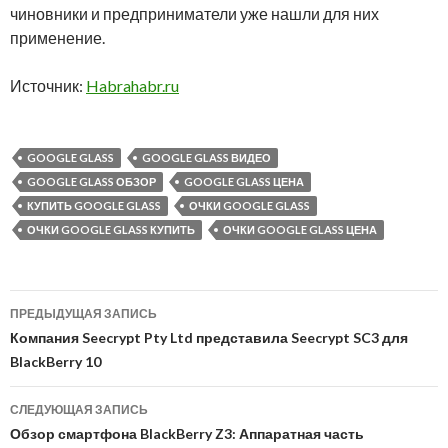
чиновники и предприниматели уже нашли для них
применение.
Источник:
Habrahabr.ru
GOOGLE GLASS
GOOGLE GLASS ВИДЕО
GOOGLE GLASS ОБЗОР
GOOGLE GLASS ЦЕНА
КУПИТЬ GOOGLE GLASS
ОЧКИ GOOGLE GLASS
ОЧКИ GOOGLE GLASS КУПИТЬ
ОЧКИ GOOGLE GLASS ЦЕНА
Навигация
ПРЕДЫДУЩАЯ ЗАПИСЬ
по
Компания Seecrypt Pty Ltd представила Seecrypt SC3 для
BlackBerry 10
записям
СЛЕДУЮЩАЯ ЗАПИСЬ
Обзор смартфона BlackBerry Z3: Аппаратная часть