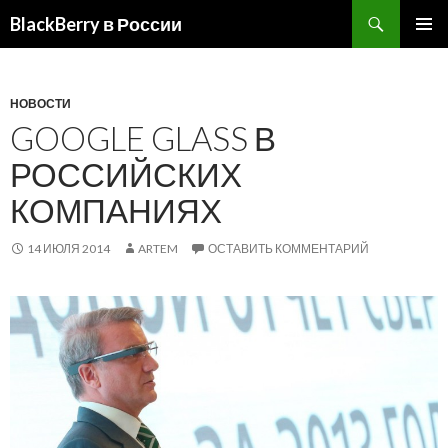
BlackBerry в России
ПЕРЕЙТИ
ОСНОВ
К
МЕНЮ
СОДЕРЖИМОМУ
НОВОСТИ
GOOGLE GLASS В
РОССИЙСКИХ
КОМПАНИЯХ
14 ИЮЛЯ 2014
ARTEM
ОСТАВИТЬ КОММЕНТАРИЙ