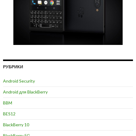
РУБРИКИ
Android Security
Android для BlackBerry
BBM
BES12
BlackBerry 10
BlackBerry 5G