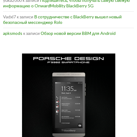
yuka2000
к записи
Подпишитесь, чтобы получать самую свежую
информацию о OnwardMobility BlackBerry 5G
Vadxl7
к записи
В сотрудничестве с BlackBerry вышел новый
безопасный мессенджер Rolo
apksmods
к записи
Обзор новой версии BBM для Android