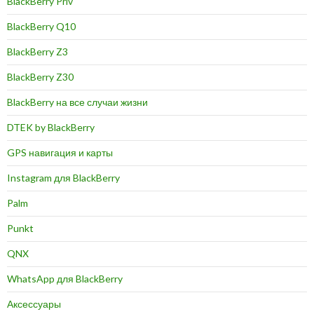
BlackBerry Priv
BlackBerry Q10
BlackBerry Z3
BlackBerry Z30
BlackBerry на все случаи жизни
DTEK by BlackBerry
GPS навигация и карты
Instagram для BlackBerry
Palm
Punkt
QNX
WhatsApp для BlackBerry
Аксессуары