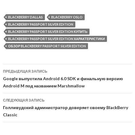
BLACKBERRY DALLAS
BLACKBERRY OSLO
BLACKBERRY PASSPORT SILVER EDITION
BLACKBERRY PASSPORT SILVER EDITION КУПИТЬ
BLACKBERRY PASSPORT SILVER EDITION ХАРАКТЕРИСТИКИ
ОБЗОР BLACKBERRY PASSPORT SILVER EDITION
Навигация
ПРЕДЫДУЩАЯ ЗАПИСЬ
по
Google выпустила Android 6.0 SDK и финальную версию
Android M под названием Marshmallow
записям
СЛЕДУЮЩАЯ ЗАПИСЬ
Голливудский администратор доверяет своему BlackBerry
Classic