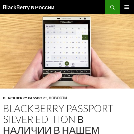
BlackBerry в России
ПЕРЕЙТИ
ОСНОВ
К
МЕНЮ
СОДЕРЖИМОМУ
BLACKBERRY PASSPORT
,
НОВОСТИ
BLACKBERRY PASSPORT
SILVER EDITION В
НАЛИЧИИ В НАШЕМ