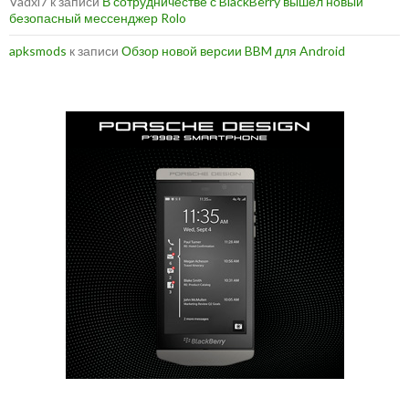
Vadxl7
к записи
В сотрудничестве с BlackBerry вышел новый
безопасный мессенджер Rolo
apksmods
к записи
Обзор новой версии BBM для Android