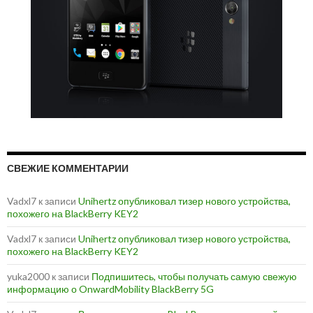
СВЕЖИЕ КОММЕНТАРИИ
Vadxl7
к записи
Unihertz опубликовал тизер нового устройства,
похожего на BlackBerry KEY2
Vadxl7
к записи
Unihertz опубликовал тизер нового устройства,
похожего на BlackBerry KEY2
yuka2000
к записи
Подпишитесь, чтобы получать самую свежую
информацию о OnwardMobility BlackBerry 5G