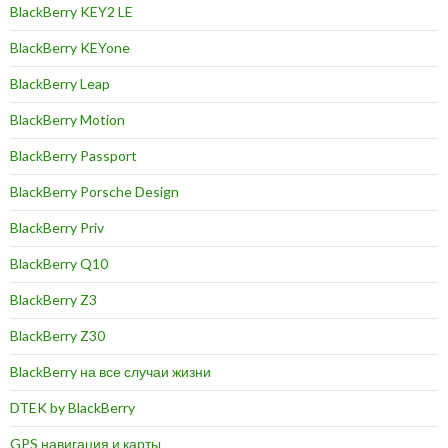
BlackBerry KEY2 LE
BlackBerry KEYone
BlackBerry Leap
BlackBerry Motion
BlackBerry Passport
BlackBerry Porsche Design
BlackBerry Priv
BlackBerry Q10
BlackBerry Z3
BlackBerry Z30
BlackBerry на все случаи жизни
DTEK by BlackBerry
GPS навигация и карты