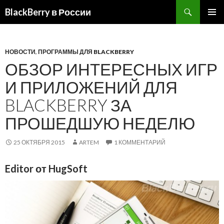
BlackBerry в России
ПЕРЕЙТИ
ОСНОВ
К
МЕНЮ
СОДЕРЖИМОМУ
НОВОСТИ
,
ПРОГРАММЫ ДЛЯ BLACKBERRY
ОБЗОР ИНТЕРЕСНЫХ ИГР
И ПРИЛОЖЕНИЙ ДЛЯ
BLACKBERRY ЗА
ПРОШЕДШУЮ НЕДЕЛЮ
25 ОКТЯБРЯ 2015
ARTEM
1 КОММЕНТАРИЙ
Editor от HugSoft