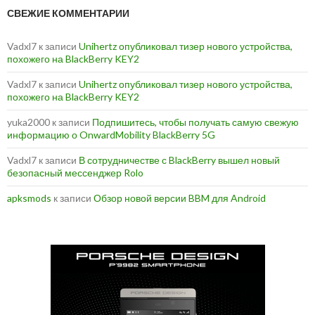
СВЕЖИЕ КОММЕНТАРИИ
Vadxl7
к записи
Unihertz опубликовал тизер нового устройства,
похожего на BlackBerry KEY2
Vadxl7
к записи
Unihertz опубликовал тизер нового устройства,
похожего на BlackBerry KEY2
yuka2000
к записи
Подпишитесь, чтобы получать самую свежую
информацию о OnwardMobility BlackBerry 5G
Vadxl7
к записи
В сотрудничестве с BlackBerry вышел новый
безопасный мессенджер Rolo
apksmods
к записи
Обзор новой версии BBM для Android