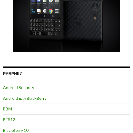
РУБРИКИ
Android Security
Android для BlackBerry
BBM
BES12
BlackBerry 10