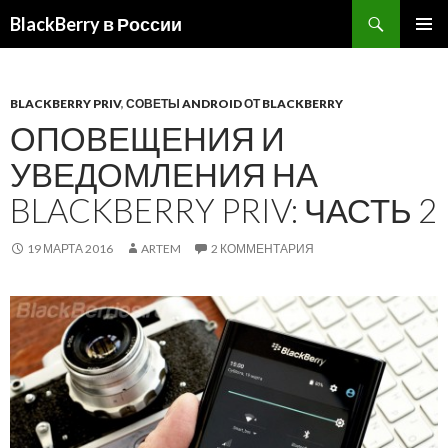
BlackBerry в России
ПЕРЕЙТИ
ОСНОВ
К
МЕНЮ
СОДЕРЖИМОМУ
BLACKBERRY PRIV
,
СОВЕТЫ ANDROID ОТ BLACKBERRY
ОПОВЕЩЕНИЯ И
УВЕДОМЛЕНИЯ НА
BLACKBERRY PRIV: ЧАСТЬ 2
19 МАРТА 2016
ARTEM
2 КОММЕНТАРИЯ