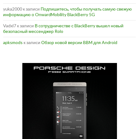
yuka2000
к записи
Подпишитесь, чтобы получать самую свежую
информацию о OnwardMobility BlackBerry 5G
Vadxl7
к записи
В сотрудничестве с BlackBerry вышел новый
безопасный мессенджер Rolo
apksmods
к записи
Обзор новой версии BBM для Android