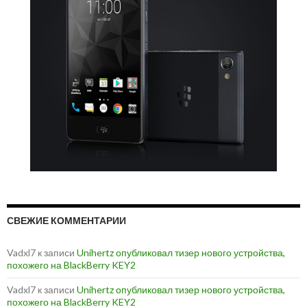
СВЕЖИЕ КОММЕНТАРИИ
Vadxl7
к записи
Unihertz опубликовал тизер нового устройства,
похожего на BlackBerry KEY2
Vadxl7
к записи
Unihertz опубликовал тизер нового устройства,
похожего на BlackBerry KEY2