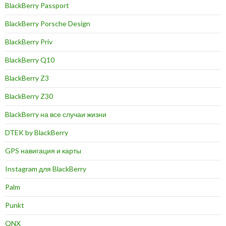
BlackBerry Passport
BlackBerry Porsche Design
BlackBerry Priv
BlackBerry Q10
BlackBerry Z3
BlackBerry Z30
BlackBerry на все случаи жизни
DTEK by BlackBerry
GPS навигация и карты
Instagram для BlackBerry
Palm
Punkt
QNX