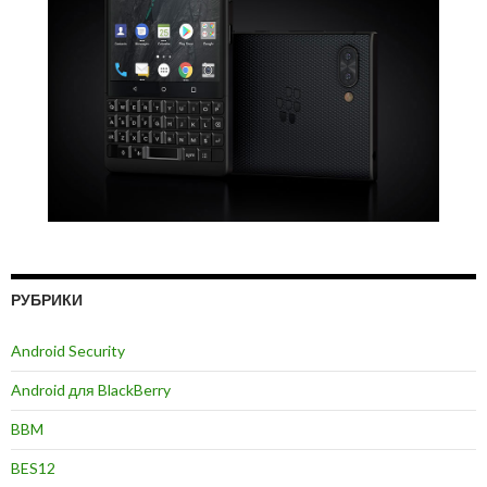
РУБРИКИ
Android Security
Android для BlackBerry
BBM
BES12