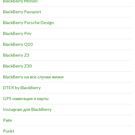
BlackBerry Motion
BlackBerry Passport
BlackBerry Porsche Design
BlackBerry Priv
BlackBerry Q10
BlackBerry Z3
BlackBerry Z30
BlackBerry на все случаи жизни
DTEK by BlackBerry
GPS навигация и карты
Instagram для BlackBerry
Palm
Punkt