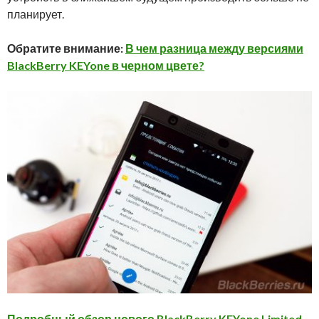
планирует.
Обратите внимание:
В чем разница между версиями
BlackBerry KEYone в черном цвете?
Подробный обзор нового BlackBerry KEYone Limited