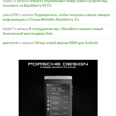
Vadxl7
к записи
Unihertz опубликовал тизер нового устройства,
похожего на BlackBerry KEY2
yuka2000
к записи
Подпишитесь, чтобы получать самую свежую
информацию о OnwardMobility BlackBerry 5G
Vadxl7
к записи
В сотрудничестве с BlackBerry вышел новый
безопасный мессенджер Rolo
apksmods
к записи
Обзор новой версии BBM для Android