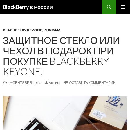
BlackBerry в России
ПЕРЕЙТИ
ОСНОВ
К
МЕНЮ
СОДЕРЖИМОМУ
BLACKBERRY KEYONE
,
РЕКЛАМА
ЗАЩИТНОЕ СТЕКЛО ИЛИ
ЧЕХОЛ В ПОДАРОК ПРИ
ПОКУПКЕ BLACKBERRY
KEYONE!
19 СЕНТЯБРЯ 2017
ARTEM
ОСТАВИТЬ КОММЕНТАРИЙ