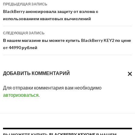
Навигация
ПРЕДЫДУЩАЯ ЗАПИСЬ
по
BlackBerry анонсировала защиту от взлома с
использованием квантовых вычислений
записям
СЛЕДУЮЩАЯ ЗАПИСЬ
В нашем магазине вы можете купить BlackBerry KEY2 по цене
от 44990 рублей
ДОБАВИТЬ КОММЕНТАРИЙ
ОТМ
Для отправки комментария вам необходимо
ОТВ
авторизоваться
.
ВЫ МОЖЕТЕ КУПИТЬ BLACKBERRY KEYONE В НАШЕМ