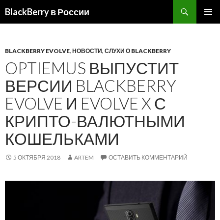
BlackBerry в России
ПЕРЕЙТИ
ОСНОВ
К
МЕНЮ
СОДЕРЖИМОМУ
BLACKBERRY EVOLVE
,
НОВОСТИ
,
СЛУХИ О BLACKBERRY
OPTIEMUS ВЫПУСТИТ
ВЕРСИИ BLACKBERRY
EVOLVE И EVOLVE X С
КРИПТО-ВАЛЮТНЫМИ
КОШЕЛЬКАМИ
5 ОКТЯБРЯ 2018
ARTEM
ОСТАВИТЬ КОММЕНТАРИЙ