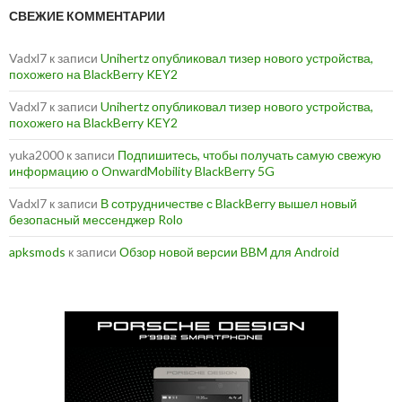
СВЕЖИЕ КОММЕНТАРИИ
Vadxl7
к записи
Unihertz опубликовал тизер нового устройства,
похожего на BlackBerry KEY2
Vadxl7
к записи
Unihertz опубликовал тизер нового устройства,
похожего на BlackBerry KEY2
yuka2000
к записи
Подпишитесь, чтобы получать самую свежую
информацию о OnwardMobility BlackBerry 5G
Vadxl7
к записи
В сотрудничестве с BlackBerry вышел новый
безопасный мессенджер Rolo
apksmods
к записи
Обзор новой версии BBM для Android