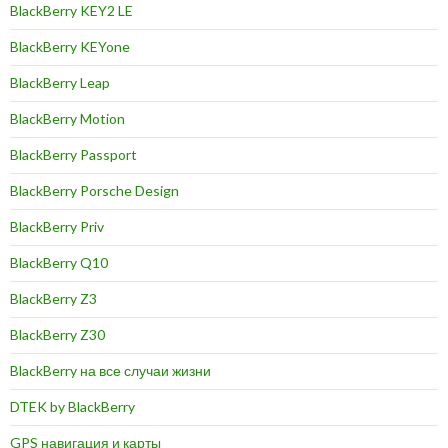
BlackBerry KEY2 LE
BlackBerry KEYone
BlackBerry Leap
BlackBerry Motion
BlackBerry Passport
BlackBerry Porsche Design
BlackBerry Priv
BlackBerry Q10
BlackBerry Z3
BlackBerry Z30
BlackBerry на все случаи жизни
DTEK by BlackBerry
GPS навигация и карты