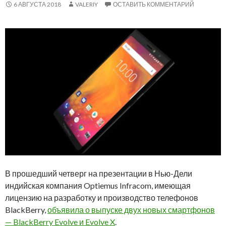
6 АВГУСТА 2018
VALERIY
ОСТАВИТЬ КОММЕНТАРИЙ
В прошедший четверг на презентации в Нью-Дели
индийская компания Optiemus Infracom, имеющая
лицензию на разработку и производство телефонов
BlackBerry,
объявила о выпуске двух новых смартфонов
— BlackBerry Evolve и Evolve X
.