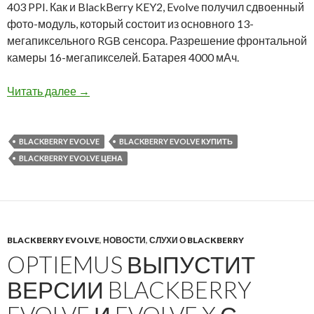
403 PPI. Как и BlackBerry KEY2, Evolve получил сдвоенный
фото-модуль, который состоит из основного 13-
мегапиксельного RGB сенсора. Разрешение фронтальной
камеры 16-мегапикселей. Батарея 4000 мАч.
BlackBerry Evolve уже в продаже в нашем маг
Читать далее
→
BLACKBERRY EVOLVE
BLACKBERRY EVOLVE КУПИТЬ
BLACKBERRY EVOLVE ЦЕНА
BLACKBERRY EVOLVE
,
НОВОСТИ
,
СЛУХИ О BLACKBERRY
OPTIEMUS ВЫПУСТИТ
ВЕРСИИ BLACKBERRY