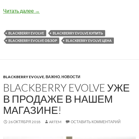
BlackBerry Evolve: распаковка и первые впеч
Читать далее
→
BLACKBERRY EVOLVE
BLACKBERRY EVOLVE КУПИТЬ
BLACKBERRY EVOLVE ОБЗОР
BLACKBERRY EVOLVE ЦЕНА
BLACKBERRY EVOLVE
,
ВАЖНО
,
НОВОСТИ
BLACKBERRY EVOLVE УЖЕ
В ПРОДАЖЕ В НАШЕМ
МАГАЗИНЕ!
26 ОКТЯБРЯ 2018
ARTEM
ОСТАВИТЬ КОММЕНТАРИЙ