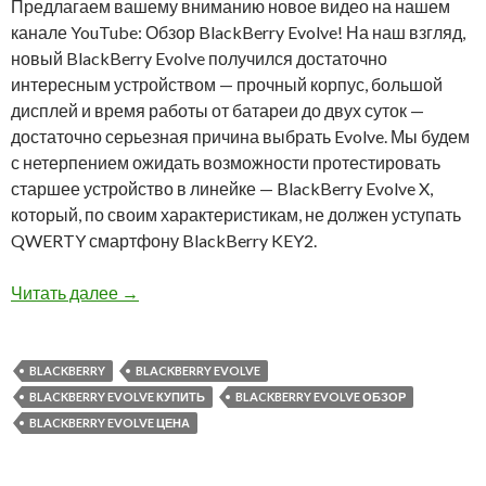
Предлагаем вашему вниманию новое видео на нашем
канале YouTube: Обзор BlackBerry Evolve! На наш взгляд,
новый BlackBerry Evolve получился достаточно
интересным устройством — прочный корпус, большой
дисплей и время работы от батареи до двух суток —
достаточно серьезная причина выбрать Evolve. Мы будем
с нетерпением ожидать возможности протестировать
старшее устройство в линейке — BlackBerry Evolve X,
который, по своим характеристикам, не должен уступать
QWERTY смартфону BlackBerry KEY2.
Новое видео на нашем канале YouTube: Обзор
Читать далее
→
BLACKBERRY
BLACKBERRY EVOLVE
BLACKBERRY EVOLVE КУПИТЬ
BLACKBERRY EVOLVE ОБЗОР
BLACKBERRY EVOLVE ЦЕНА