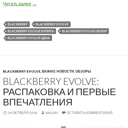
Обзор BlackBerry Evolve уже на нашем сайте!
Читать далее
→
BLACKBERRY
BLACKBERRY EVOLVE
BLACKBERRY EVOLVE КУПИТЬ
BLACKBERRY EVOLVE ОБЗОР
BLACKBERRY EVOLVE ЦЕНА
BLACKBERRY EVOLVE
,
ВАЖНО
,
НОВОСТИ
,
ОБЗОРЫ
BLACKBERRY EVOLVE:
РАСПАКОВКА И ПЕРВЫЕ
ВПЕЧАТЛЕНИЯ
29 ОКТЯБРЯ 2018
VALERIY
ОСТАВИТЬ КОММЕНТАРИЙ