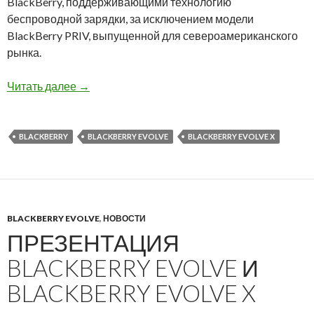
BlackBerry, поддерживающими технологию
беспроводной зарядки, за исключением модели
BlackBerry PRIV, выпущенной для североамериканского
рынка.
Тизер беспроводной зарядки для BlackBerry Ev
Читать далее
→
BLACKBERRY
BLACKBERRY EVOLVE
BLACKBERRY EVOLVE Х
BLACKBERRY EVOLVE
,
НОВОСТИ
ПРЕЗЕНТАЦИЯ
BLACKBERRY EVOLVE И
BLACKBERRY EVOLVE X