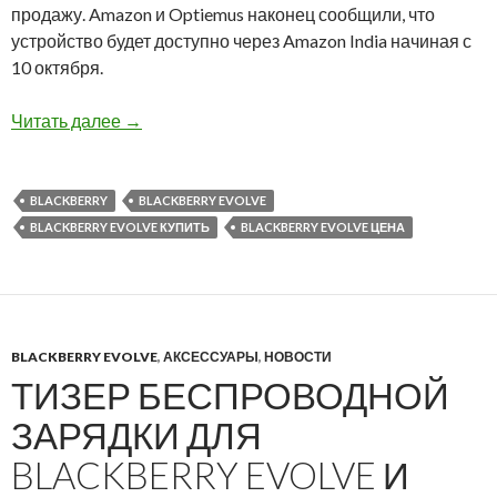
продажу. Amazon и Optiemus наконец сообщили, что
устройство будет доступно через Amazon India начиная с
10 октября.
BlackBerry Evolve поступит в продажу в Инди
Читать далее
→
BLACKBERRY
BLACKBERRY EVOLVE
BLACKBERRY EVOLVE КУПИТЬ
BLACKBERRY EVOLVE ЦЕНА
BLACKBERRY EVOLVE
,
АКСЕССУАРЫ
,
НОВОСТИ
ТИЗЕР БЕСПРОВОДНОЙ
ЗАРЯДКИ ДЛЯ
BLACKBERRY EVOLVE И