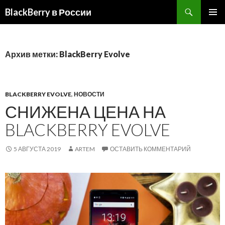
BlackBerry в России
ПЕРЕЙТИ
ОСНОВ
К
МЕНЮ
СОДЕРЖИМОМУ
Архив метки: BlackBerry Evolve
BLACKBERRY EVOLVE
,
НОВОСТИ
СНИЖЕНА ЦЕНА НА
BLACKBERRY EVOLVE
5 АВГУСТА 2019
ARTEM
ОСТАВИТЬ КОММЕНТАРИЙ