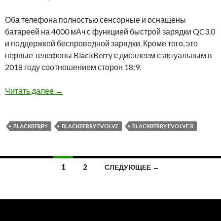
Оба телефона полностью сенсорные и оснащены
батареей на 4000 мАч с функцией быстрой зарядки QC3.0
и поддержкой беспроводной зарядки. Кроме того, это
первые телефоны BlackBerry с дисплеем с актуальным в
2018 году соотношением сторон 18:9.
Презентация BlackBerry Evolve и BlackBerry E
Читать далее
→
BLACKBERRY
BLACKBERRY EVOLVE
BLACKBERRY EVOLVE Х
Навигация
1
2
СЛЕДУЮЩЕЕ →
по
записям