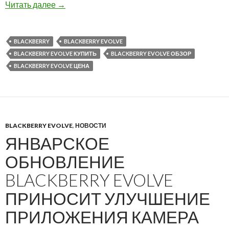
Снижена цена на BlackBerry Evolve
Читать далее
→
BLACKBERRY
BLACKBERRY EVOLVE
BLACKBERRY EVOLVE КУПИТЬ
BLACKBERRY EVOLVE ОБЗОР
BLACKBERRY EVOLVE ЦЕНА
BLACKBERRY EVOLVE
,
НОВОСТИ
ЯНВАРСКОЕ
ОБНОВЛЕНИЕ
BLACKBERRY EVOLVE
ПРИНОСИТ УЛУЧШЕНИЕ
ПРИЛОЖЕНИЯ КАМЕРА