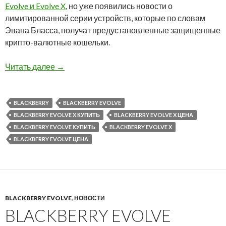
Evolve и Evolve X
, но уже появились новости о
лимитированной серии устройств, которые по словам
Эвана Бласса, получат предустановленные защищенные
крипто-валютные кошельки.
Optiemus выпустит версии BlackBerry Evolve
Читать далее
→
BLACKBERRY
BLACKBERRY EVOLVE
BLACKBERRY EVOLVE X КУПИТЬ
BLACKBERRY EVOLVE X ЦЕНА
BLACKBERRY EVOLVE КУПИТЬ
BLACKBERRY EVOLVE Х
BLACKBERRY EVOLVE ЦЕНА
BLACKBERRY EVOLVE
,
НОВОСТИ
BLACKBERRY EVOLVE