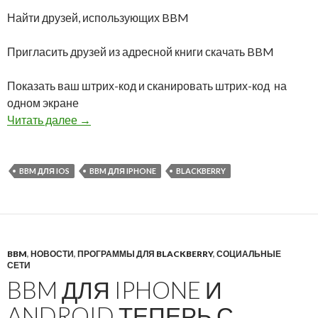
Найти друзей, использующих BBM
Пригласить друзей из адресной книги скачать BBM
Показать ваш штрих-код и сканировать штрих-код на
одном экране
BlackBerry выпустила обновление BBM для п
Читать далее
→
BBM ДЛЯ IOS
BBM ДЛЯ IPHONE
BLACKBERRY
BBM
,
НОВОСТИ
,
ПРОГРАММЫ ДЛЯ BLACKBERRY
,
СОЦИАЛЬНЫЕ
СЕТИ
BBM ДЛЯ IPHONE И
ANDROID ТЕПЕРЬ С