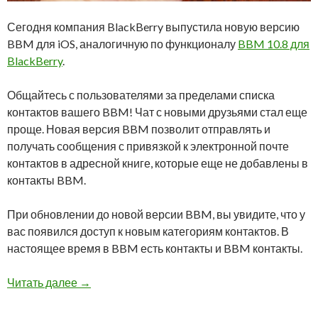
Сегодня компания BlackBerry выпустила новую версию
BBM для iOS, аналогичную по функционалу
BBM 10.8 для
BlackBerry
.
Общайтесь с пользователями за пределами списка
контактов вашего BBM! Чат с новыми друзьями стал еще
проще. Новая версия BBM позволит отправлять и
получать сообщения с привязкой к электронной почте
контактов в адресной книге, которые еще не добавлены в
контакты BBM.
При обновлении до новой версии BBM, вы увидите, что у
вас появился доступ к новым категориям контактов. В
настоящее время в BBM есть контакты и BBM контакты.
BlackBerry выпустила новую версию BBM дл
Читать далее
→