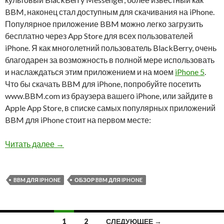
BBM, наконец стал доступным для скачивания на iPhone.
Популярное приложение BBM можно легко загрузить
бесплатно через App Store для всех пользователей
iPhone. Я как многолетний пользователь BlackBerry, очень
благодарен за возможность в полной мере использовать
и наслаждаться этим приложением и на моем
iPhone 5
.
Что бы скачать BBM для iPhone, попробуйте посетить
www.BBM.com из браузера вашего iPhone, или зайдите в
Apple App Store, в списке самых популярных приложений
BBM для iPhone стоит на первом месте:
Обзор BBM для iPhone
Читать далее
→
BBM ДЛЯ IPHONE
ОБЗОР BBM ДЛЯ IPHONE
Навигация
1
2
СЛЕДУЮЩЕЕ →