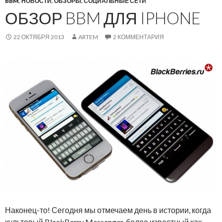
BBM
,
НОВОСТИ
,
ОБЗОРЫ
,
СОЦИАЛЬНЫЕ СЕТИ
ОБЗОР BBM ДЛЯ IPHONE
22 ОКТЯБРЯ 2013
ARTEM
2 КОММЕНТАРИЯ
Наконец-то! Сегодня мы отмечаем день в истории, когда
культовый BlackBerry Messenger, более известный как