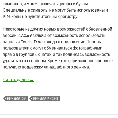
символов, и может включать цифры и буквы.
Специальные символы не могут быть использованы и
PIN-коды не чувствительны к регистру.
Некоторые из других новых возможностей обновленной
версии 2.7.0.69 включают возможность использовать
пароль и Touch ID для входа в приложение. Теперь
пользователи смогут обмениваться фотографиями
прямо в групповых чатах, а так появилась возможность
удалить чаты свайпом. Кроме того, приложение впервые
получило поддержку ландшафтного режима.
BlackBerry выпустила обновление BBM для i
Читать далее
→
BBM ДЛЯ IOS
BBM ДЛЯ IPHONE