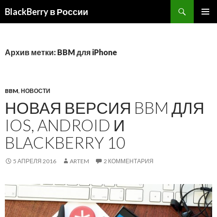
BlackBerry в России
ПЕРЕЙТИ
ОСНОВ
К
МЕНЮ
СОДЕРЖИМОМУ
Архив метки: BBM для iPhone
BBM
,
НОВОСТИ
НОВАЯ ВЕРСИЯ BBM ДЛЯ
IOS, ANDROID И
BLACKBERRY 10
5 АПРЕЛЯ 2016
ARTEM
2 КОММЕНТАРИЯ