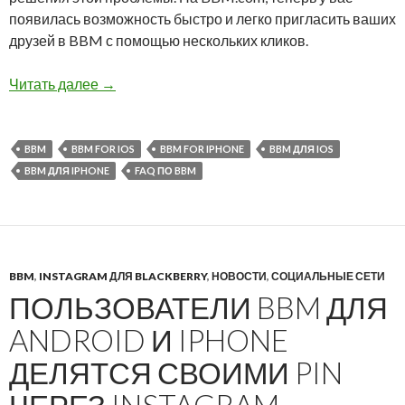
появилась возможность быстро и легко пригласить ваших
друзей в BBM с помощью нескольких кликов.
BBM.com поможет пригласить ваших друзей
Читать далее
→
BBM
BBM FOR IOS
BBM FOR IPHONE
BBM ДЛЯ IOS
BBM ДЛЯ IPHONE
FAQ ПО BBM
BBM
,
INSTAGRAM ДЛЯ BLACKBERRY
,
НОВОСТИ
,
СОЦИАЛЬНЫЕ СЕТИ
ПОЛЬЗОВАТЕЛИ BBM ДЛЯ
ANDROID И IPHONE
ДЕЛЯТСЯ СВОИМИ PIN