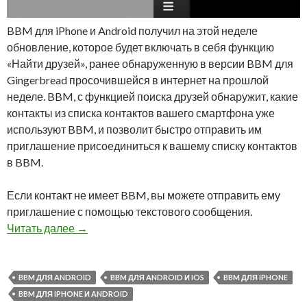
BBM для iPhone и Android получил на этой неделе
обновление, которое будет включать в себя функцию
«Найти друзей», ранее обнаруженную в версии BBM для
Gingerbread просочившейся в интернет на прошлой
неделе. BBM, с функцией поиска друзей обнаружит, какие
контакты из списка контактов вашего смартфона уже
используют BBM, и позволит быстро отправить им
приглашение присоединиться к вашему списку контактов
в BBM.
Если контакт не имеет BBM, вы можете отправить ему
приглашение с помощью текстового сообщения.
BBM для iPhone и Android теперь с возможно
Читать далее
→
BBM ДЛЯ ANDROID
BBM ДЛЯ ANDROID И IOS
BBM ДЛЯ IPHONE
BBM ДЛЯ IPHONE И ANDROID