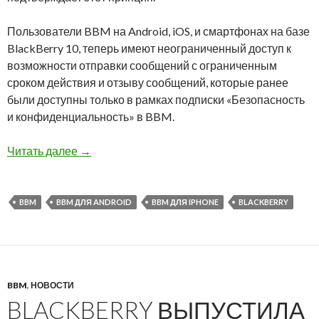
Пользователи BBM на Android, iOS, и смартфонах на базе
BlackBerry 10, теперь имеют неограниченный доступ к
возможности отправки сообщений с ограниченным
сроком действия и отзыву сообщений, которые ранее
были доступны только в рамках подписки «Безопасность
и конфиденциальность» в BBM.
Новая версия BBM для iOS, Android и BlackBe
Читать далее
→
BBM
BBM ДЛЯ ANDROID
BBM ДЛЯ IPHONE
BLACKBERRY
BBM
,
НОВОСТИ
BLACKBERRY ВЫПУСТИЛА