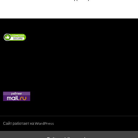
по
записям
Сайт работает на WordPress