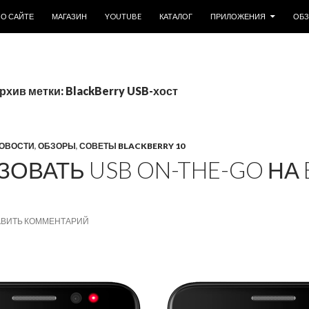
ОДЕРЖИМОМУ
О САЙТЕ
МАГАЗИН
YOUTUBE
КАТАЛОГ
ПРИЛОЖЕНИЯ
ОБ
рхив метки: BlackBerry USB-хост
ОВОСТИ
,
ОБЗОРЫ
,
СОВЕТЫ BLACKBERRY 10
ЗОВАТЬ USB ON-THE-GO НА
АВИТЬ КОММЕНТАРИЙ