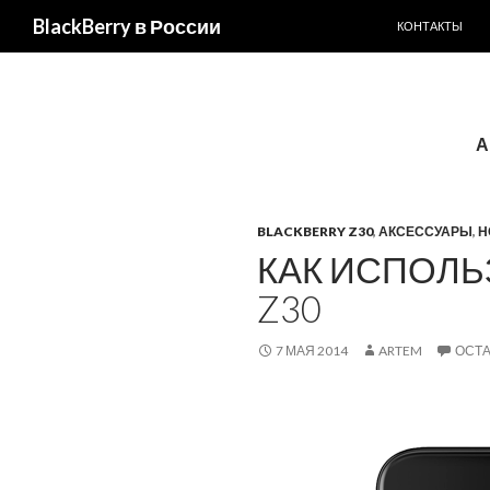
ПЕРЕЙТИ К С
Поиск
BlackBerry в России
КОНТАКТЫ
А
BLACKBERRY Z30
,
АКСЕССУАРЫ
,
Н
КАК ИСПОЛЬ
Z30
7 МАЯ 2014
ARTEM
ОСТ