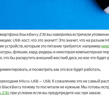
мартфона BlackBerry Z30 вы наверняка встречали упоминани
кцию: USB-хост, что это значит? Это значит, что на разъем M
е устройств, которым это питание требуется: например
нек
атуры, флешки, кард-ридеры и некоторая компьютерная пе
, что бы раскрутить внешний жесткий диск, но кое что будет 
ментировать, и посмотреть как это все будет работать.
переходник Micro-USB — USB. К сожалению это не самый рас
 BlackBerry почему то посчитали не нужным. Мы готовы испр
y Z30
, при условии если вы предупредите нас при заказе.