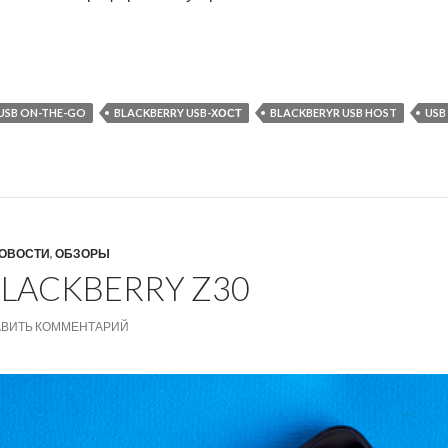
ть USB On-the-Go на BlackBerry Z30
USB ON-THE-GO
BLACKBERRY USB-ХОСТ
BLACKBERYR USB HOST
USB
ОВОСТИ
,
ОБЗОРЫ
BLACKBERRY Z30
АВИТЬ КОММЕНТАРИЙ