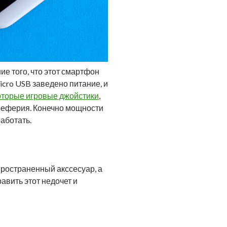
е того, что этот смартфон
icro USB заведено питание, и
оторые игровые джойстики
,
реферия. Конечно мощности
работать.
пространенный акссесуар, а
авить этот недочет и