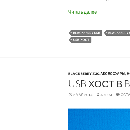
Как использова
Читать далее
→
BLACKBERRY USB
BLACKBERRY 
USB-ХОСТ
BLACKBERRY Z30
,
АКСЕССУАРЫ
,
Н
USB ХОСТ В 
2 МАЯ 2014
ARTEM
ОСТ