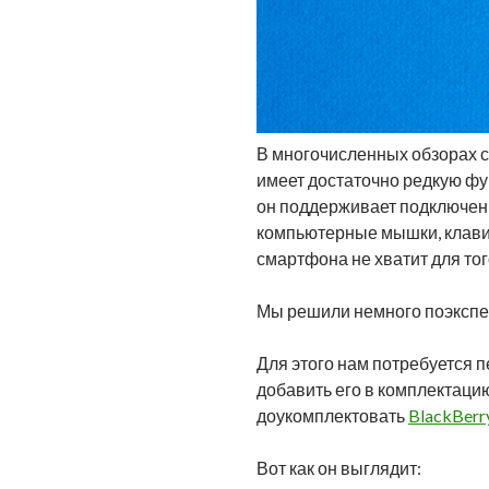
В многочисленных обзорах с
имеет достаточно редкую фун
он поддерживает подключени
компьютерные мышки, клави
смартфона не хватит для того
Мы решили немного поэкспери
Для этого нам потребуется 
добавить его в комплектацию
доукомплектовать
BlackBerr
Вот как он выглядит: