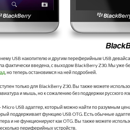
шнему USB накопителю и другим переферийным USB девайс
ла фактически введена, с выходом BlackBerry Z30. Мы уже б
зад
, но теперь остановимся на ней подробней.
ступен только для BlackBerry Z30. Вы также можете исполь
лавиатура и мышь, но к сожалению без поддержки русского яз
Micro USB адаптер, который можно найти по разумным цена
оторый поддерживает функцию USB OTG. Есть обычные адапте
птера и не функционируют как OTG. Вы также можете использ
несколько периферийных устройств.