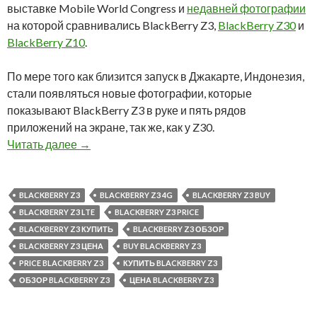
выставке Mobile World Congress и
недавней фотографии
на которой сравнивались BlackBerry Z3,
BlackBerry Z30
и
BlackBerry Z10
.
По мере того как близится запуск в Джакарте, Индонезия,
стали появляться новые фотографии, которые
показывают BlackBerry Z3 в руке и пять рядов
приложений на экране, так же, как у Z30.
Новые живые фотографии BlackBerry Z3
Читать далее
→
BLACKBERRY Z3
BLACKBERRY Z3 4G
BLACKBERRY Z3 BUY
BLACKBERRY Z3 LTE
BLACKBERRY Z3 PRICE
BLACKBERRY Z3 КУПИТЬ
BLACKBERRY Z3 ОБЗОР
BLACKBERRY Z3 ЦЕНА
BUY BLACKBERRY Z3
PRICE BLACKBERRY Z3
КУПИТЬ BLACKBERRY Z3
ОБЗОР BLACKBERRY Z3
ЦЕНА BLACKBERRY Z3