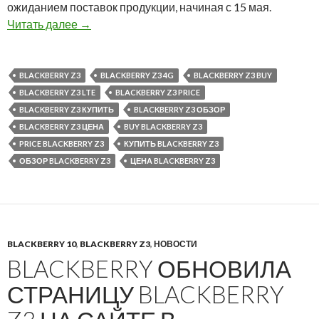
ожиданием поставок продукции, начиная с 15 мая.
Открыт предварительный заказ на BlackBerry
Читать далее
→
BLACKBERRY Z3
BLACKBERRY Z3 4G
BLACKBERRY Z3 BUY
BLACKBERRY Z3 LTE
BLACKBERRY Z3 PRICE
BLACKBERRY Z3 КУПИТЬ
BLACKBERRY Z3 ОБЗОР
BLACKBERRY Z3 ЦЕНА
BUY BLACKBERRY Z3
PRICE BLACKBERRY Z3
КУПИТЬ BLACKBERRY Z3
ОБЗОР BLACKBERRY Z3
ЦЕНА BLACKBERRY Z3
BLACKBERRY 10
,
BLACKBERRY Z3
,
НОВОСТИ
BLACKBERRY ОБНОВИЛА
СТРАНИЦУ BLACKBERRY