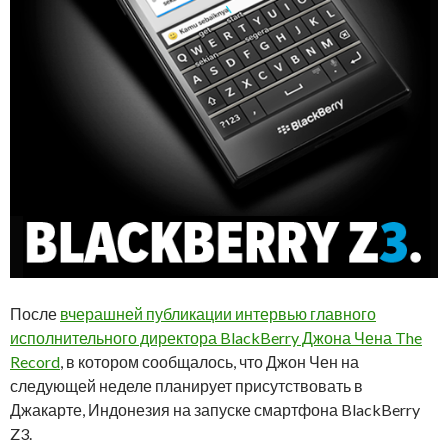
После
вчерашней публикации интервью главного
исполнительного директора BlackBerry Джона Чена The
Record
, в котором сообщалось, что Джон Чен на
следующей неделе планирует присутствовать в
Джакарте, Индонезия на запуске смартфона BlackBerry
Z3.