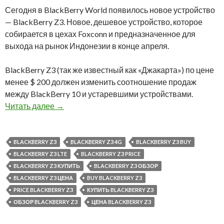
Сегодня в BlackBerry World появилось новое устройство
— BlackBerry Z3. Новое, дешевое устройство, которое
собирается в цехах Foxconn и предназначенное для
выхода на рынок Индонезии в конце апреля.
BlackBerry Z3 (так же известный как «Джакарта») по цене
менее $ 200 должен изменить соотношение продаж
между BlackBerry 10 и устаревшими устройствами.
BlackBerry Z3 появился в BlackBerry World
Читать далее
→
BLACKBERRY Z3
BLACKBERRY Z3 4G
BLACKBERRY Z3 BUY
BLACKBERRY Z3 LTE
BLACKBERRY Z3 PRICE
BLACKBERRY Z3 КУПИТЬ
BLACKBERRY Z3 ОБЗОР
BLACKBERRY Z3 ЦЕНА
BUY BLACKBERRY Z3
PRICE BLACKBERRY Z3
КУПИТЬ BLACKBERRY Z3
ОБЗОР BLACKBERRY Z3
ЦЕНА BLACKBERRY Z3