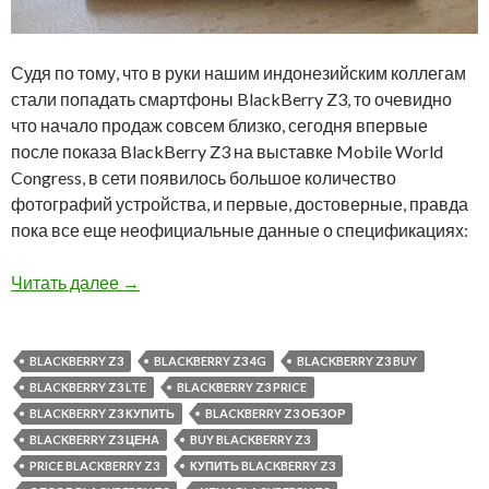
Судя по тому, что в руки нашим индонезийским коллегам
стали попадать смартфоны BlackBerry Z3, то очевидно
что начало продаж совсем близко, сегодня впервые
после показа BlackBerry Z3 на выставке Mobile World
Congress, в сети появилось большое количество
фотографий устройства, и первые, достоверные, правда
пока все еще неофициальные данные о спецификациях:
BlackBerry Z3: спецификации и фотографии!
Читать далее
→
BLACKBERRY Z3
BLACKBERRY Z3 4G
BLACKBERRY Z3 BUY
BLACKBERRY Z3 LTE
BLACKBERRY Z3 PRICE
BLACKBERRY Z3 КУПИТЬ
BLACKBERRY Z3 ОБЗОР
BLACKBERRY Z3 ЦЕНА
BUY BLACKBERRY Z3
PRICE BLACKBERRY Z3
КУПИТЬ BLACKBERRY Z3