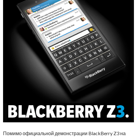
Помимо официальной демонстрации BlackBerry Z3 на