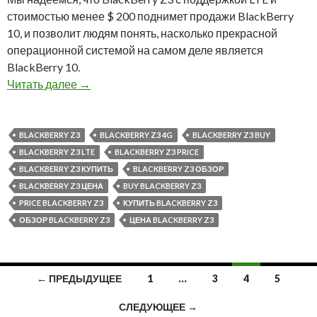
стоимостью менее $ 200 поднимет продажи BlackBerry
10, и позволит людям понять, насколько прекрасной
операционной системой на самом деле является
BlackBerry 10.
BlackBerry Z3 LTE выйдет позже
Читать далее
→
BLACKBERRY Z3
BLACKBERRY Z3 4G
BLACKBERRY Z3 BUY
BLACKBERRY Z3 LTE
BLACKBERRY Z3 PRICE
BLACKBERRY Z3 КУПИТЬ
BLACKBERRY Z3 ОБЗОР
BLACKBERRY Z3 ЦЕНА
BUY BLACKBERRY Z3
PRICE BLACKBERRY Z3
КУПИТЬ BLACKBERRY Z3
ОБЗОР BLACKBERRY Z3
ЦЕНА BLACKBERRY Z3
Навигация
← ПРЕДЫДУЩЕЕ
1
…
3
4
5
по
СЛЕДУЮЩЕЕ →