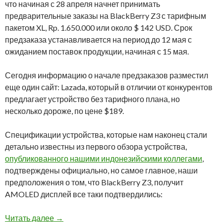
что начиная с 28 апреля начнет принимать
предварительные заказы на BlackBerry Z3 с тарифным
пакетом XL, Rp. 1.650.000 или около $ 142 USD. Срок
предзаказа устанавливается на период до 12 мая с
ожиданием поставок продукции, начиная с 15 мая.
Сегодня информацию о начале предзаказов разместил
еще один сайт: Lazada, который в отличии от конкурентов
предлагает устройство без тарифного плана, но
несколько дороже, по цене $189.
Спецификации устройства, которые нам наконец стали
детально известны из первого обзора устройства,
опубликованного нашими индонезийскими коллегами
,
подтверждены официально, но самое главное, наши
предположения о том, что BlackBerry Z3, получит
AMOLED дисплей все таки подтвердились:
BlackBerry Z3: официальные рендеры и спе
Читать далее
→