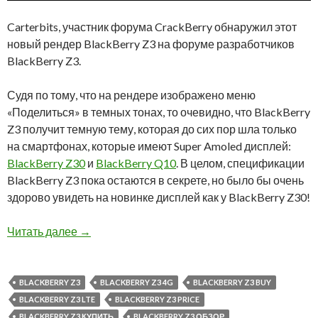
Carterbits, участник форума CrackBerry обнаружил этот
новый рендер BlackBerry Z3 на форуме разработчиков
BlackBerry Z3.
Судя по тому, что на рендере изображено меню
«Поделиться» в темных тонах, то очевидно, что BlackBerry
Z3 получит темную тему, которая до сих пор шла только
на смартфонах, которые имеют Super Amoled дисплей:
BlackBerry Z30
и
BlackBerry Q10
. В целом, спецификации
BlackBerry Z3 пока остаются в секрете, но было бы очень
здорово увидеть на новинке дисплей как у BlackBerry Z30!
Опубликован новый официальный рендер Bla
Читать далее
→
BLACKBERRY Z3
BLACKBERRY Z3 4G
BLACKBERRY Z3 BUY
BLACKBERRY Z3 LTE
BLACKBERRY Z3 PRICE
BLACKBERRY Z3 КУПИТЬ
BLACKBERRY Z3 ОБЗОР