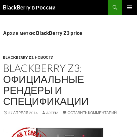
BlackBerry в России
ПЕРЕЙТИ
ОСНОВ
К
МЕНЮ
СОДЕРЖИМОМУ
Архив метки: BlackBerry Z3 price
BLACKBERRY Z3
,
НОВОСТИ
BLACKBERRY Z3:
ОФИЦИАЛЬНЫЕ
РЕНДЕРЫ И
СПЕЦИФИКАЦИИ
27 АПРЕЛЯ 2014
ARTEM
ОСТАВИТЬ КОММЕНТАРИЙ