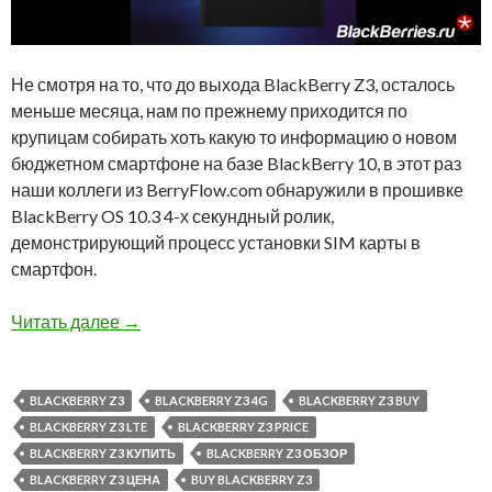
Не смотря на то, что до выхода BlackBerry Z3, осталось
меньше месяца, нам по прежнему приходится по
крупицам собирать хоть какую то информацию о новом
бюджетном смартфоне на базе BlackBerry 10, в этот раз
наши коллеги из BerryFlow.com обнаружили в прошивке
BlackBerry OS 10.3 4-х секундный ролик,
демонстрирующий процесс установки SIM карты в
смартфон.
Установка SIM карты в BlackBerry Z3
Читать далее
→
BLACKBERRY Z3
BLACKBERRY Z3 4G
BLACKBERRY Z3 BUY
BLACKBERRY Z3 LTE
BLACKBERRY Z3 PRICE
BLACKBERRY Z3 КУПИТЬ
BLACKBERRY Z3 ОБЗОР
BLACKBERRY Z3 ЦЕНА
BUY BLACKBERRY Z3