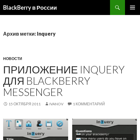
BlackBerry в России
ПЕРЕЙТИ
ОСНОВ
К
МЕНЮ
СОДЕРЖИМОМУ
Архив метки: Inquery
НОВОСТИ
ПРИЛОЖЕНИЕ INQUERY
ДЛЯ BLACKBERRY
MESSENGER
15 ОКТЯБРЯ 2011
IVANOV
1 КОММЕНТАРИЙ