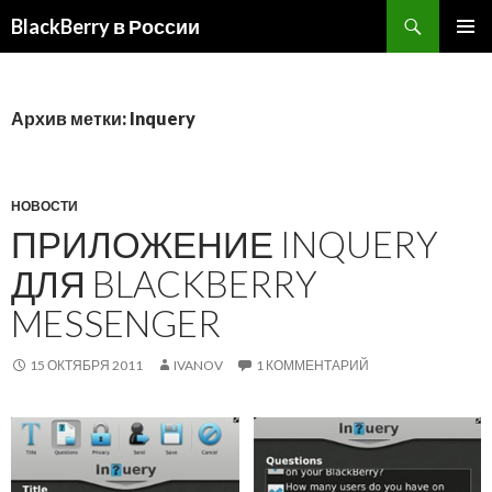
BlackBerry в России
ПЕРЕЙТИ
ОСНОВ
К
МЕНЮ
СОДЕРЖИМОМУ
Архив метки: Inquery
НОВОСТИ
ПРИЛОЖЕНИЕ INQUERY
ДЛЯ BLACKBERRY
MESSENGER
15 ОКТЯБРЯ 2011
IVANOV
1 КОММЕНТАРИЙ