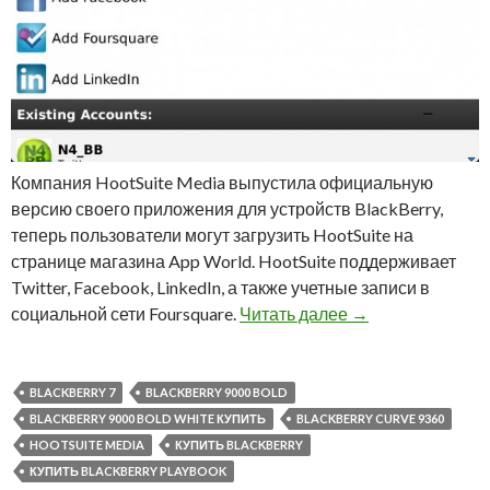
Компания HootSuite Media выпустила официальную
версию своего приложения для устройств BlackBerry,
теперь пользователи могут загрузить HootSuite на
странице магазина App World. HootSuite поддерживает
Twitter, Facebook, LinkedIn, а также учетные записи в
Приложение HootS
социальной сети Foursquare.
Читать далее
→
BLACKBERRY 7
BLACKBERRY 9000 BOLD
BLACKBERRY 9000 BOLD WHITE КУПИТЬ
BLACKBERRY CURVE 9360
HOOTSUITE MEDIA
КУПИТЬ BLACKBERRY
КУПИТЬ BLACKBERRY PLAYBOOK