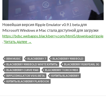
Новейшая версия Ripple Emulator v0.9.1 beta для
Microsoft Windows и Mac стала доступной для загрузки
https://bdsc.webapps.blackberry.com/html5/download/ripple
Обновление эмулятора Ripple Emulator v0.9.1
.
Читать далее
→
BBM MUSIC
BLACKBERRY 7
BLACKBERRY 9000 BOLD
BLACKBERRY 9000 BOLD WHITE КУПИТЬ
BLACKBERRY 9100 PEARL 3G
BLACKBERRY CURVE 9360
BLACKBERRY TORCH 9810
RIPPLE EMULATOR V0.9.1 BETA
КУПИТЬ BLACKBERRY
КУПИТЬ BLACKBERRY PLAYBOOK