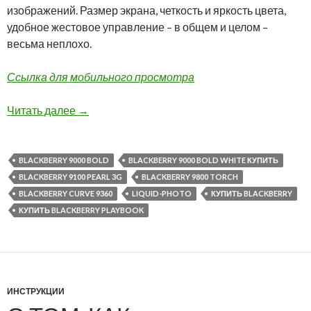
изображений. Размер экрана, четкость и яркость цвета,
удобное жестовое управление – в общем и целом –
весьма неплохо.
Ссылка для мобильного просмотра
Приложение Liquid-Photo для планшета Black
Читать далее
→
BLACKBERRY 9000 BOLD
BLACKBERRY 9000 BOLD WHITE КУПИТЬ
BLACKBERRY 9100 PEARL 3G
BLACKBERRY 9800 TORCH
BLACKBERRY CURVE 9360
LIQUID-PHOTO
КУПИТЬ BLACKBERRY
КУПИТЬ BLACKBERRY PLAYBOOK
ИНСТРУКЦИИ