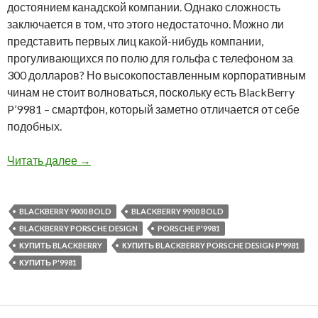
достоянием канадской компании. Однако сложность
заключается в том, что этого недостаточно. Можно ли
представить первых лиц какой-нибудь компании,
прогуливающихся по полю для гольфа с телефоном за
300 долларов? Но высокопоставленным корпоративным
чинам не стоит волноваться, поскольку есть BlackBerry
P’9981 – смартфон, который заметно отличается от себе
подобных.
Качество сборки, аппаратное обеспечение и б
Читать далее
→
BLACKBERRY 9000 BOLD
BLACKBERRY 9900 BOLD
BLACKBERRY PORSCHE DESIGN
PORSCHE P'9981
КУПИТЬ BLACKBERRY
КУПИТЬ BLACKBERRY PORSCHE DESIGN P'9981
КУПИТЬ P'9981