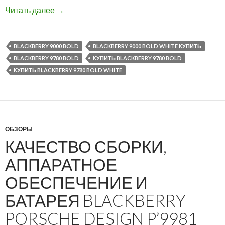
Сравниваем BlackBerry 9000 Bold и BlackBerr
Читать далее
→
BLACKBERRY 9000 BOLD
BLACKBERRY 9000 BOLD WHITE КУПИТЬ
BLACKBERRY 9780 BOLD
КУПИТЬ BLACKBERRY 9780 BOLD
КУПИТЬ BLACKBERRY 9780 BOLD WHITE
ОБЗОРЫ
КАЧЕСТВО СБОРКИ,
АППАРАТНОЕ
ОБЕСПЕЧЕНИЕ И
БАТАРЕЯ BLACKBERRY
PORSCHE DESIGN P’9981