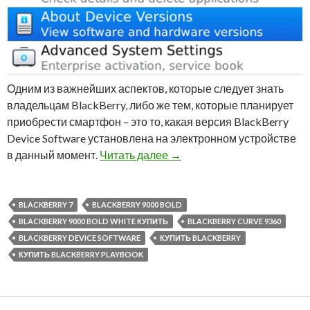
Одним из важнейших аспектов, которые следует знать
владельцам BlackBerry, либо же тем, которые планирует
приобрести смартфон – это то, какая версия BlackBerry
Device Software установлена на электронном устройстве
О том, как идентифицирова
в данный момент.
Читать далее
→
BLACKBERRY 7
BLACKBERRY 9000 BOLD
BLACKBERRY 9000 BOLD WHITE КУПИТЬ
BLACKBERRY CURVE 9360
BLACKBERRY DEVICE SOFTWARE
КУПИТЬ BLACKBERRY
КУПИТЬ BLACKBERRY PLAYBOOK