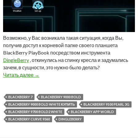
Возможно, у Вас возникала такая ситуация, когда Вы,
получив доступ к корневой папке своего планшета
BlackBerry PlayBook посредством инструмента
DingleBerry
, откинулись на спинку кресла и задумались
зачем, в сущности, это нужно было делать?
Взломанный BlackBerry PlayBook предоставл
Читать далее
→
BLACKBERRY 7
BLACKBERRY 9000 BOLD
BLACKBERRY 9000 BOLD WHITE КУПИТЬ
BLACKBERRY 9100 PEARL 3G
BLACKBERRY 9700 BOLD2 WHITE
BLACKBERRY APP WORLD
BLACKBERRY CURVE 9360
DINGLEBERRY