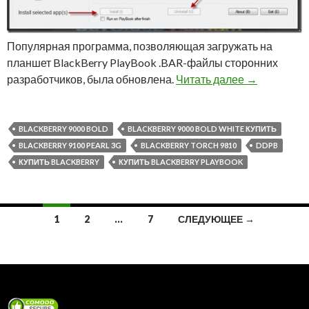
Популярная программа, позволяющая загружать на
планшет BlackBerry PlayBook .BAR-файлы сторонних
Обновление 
разработчиков, была обновлена.
Читать далее
→
BLACKBERRY 9000 BOLD
BLACKBERRY 9000 BOLD WHITE КУПИТЬ
BLACKBERRY 9100 PEARL 3G
BLACKBERRY TORCH 9810
DDPB
КУПИТЬ BLACKBERRY
КУПИТЬ BLACKBERRY PLAYBOOK
Навигация
1
2
…
7
СЛЕДУЮЩЕЕ →
по
записям