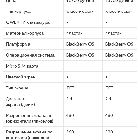
Цена
10700 рублей
13700 рублей
Тип корпуса
классический
классический
QWERTY-клавиатура
•
•
Материал корпуса
пластик
пластик
Платформа
BlackBerry OS
BlackBerry OS
Операционная система
BlackBerry OS
BlackBerry OS
Micro SIM-карта
—
—
Цветной экран
•
•
Тип экрана
TFT
TFT
Диагональ
2.4
2.4
экрана (дюйм)
Разрешение экрана по
480
480
горизонтали (пикселов)
Разрешение экрана по
360
320
вертикали (пикселов)