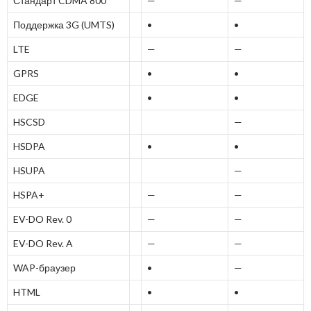
Стандарт CDMA 800
—
—
Поддержка 3G (UMTS)
•
•
LTE
—
—
GPRS
•
•
EDGE
•
•
HSCSD
—
HSDPA
•
•
HSUPA
—
HSPA+
—
—
EV-DO Rev. 0
—
—
EV-DO Rev. A
—
—
WAP-браузер
•
—
HTML
•
•