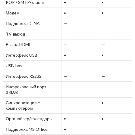
POP / SMTP-клиент
•
•
Модем
•
•
Поддержка DLNA
—
TV-выход
—
—
Выход HDMI
—
—
Интерфейс USB
•
•
USB-host
—
—
Интерфейс RS232
—
—
Инфракрасный порт
—
—
(IRDA)
Синхронизация с
•
компьютером
Органайзер/календарь
•
•
Поддержка MS Office
•