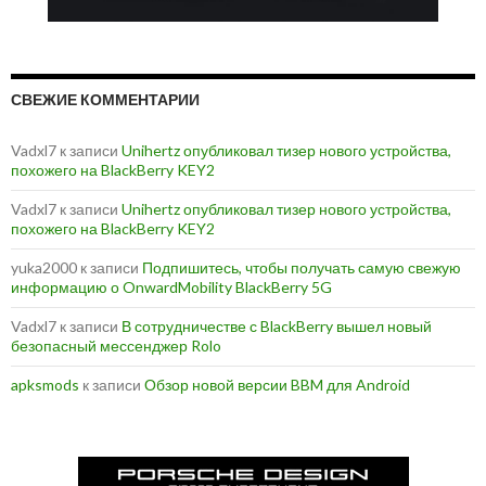
СВЕЖИЕ КОММЕНТАРИИ
Vadxl7
к записи
Unihertz опубликовал тизер нового устройства,
похожего на BlackBerry KEY2
Vadxl7
к записи
Unihertz опубликовал тизер нового устройства,
похожего на BlackBerry KEY2
yuka2000
к записи
Подпишитесь, чтобы получать самую свежую
информацию о OnwardMobility BlackBerry 5G
Vadxl7
к записи
В сотрудничестве с BlackBerry вышел новый
безопасный мессенджер Rolo
apksmods
к записи
Обзор новой версии BBM для Android