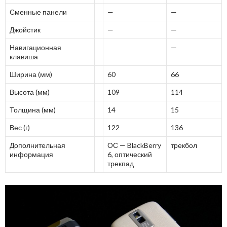
Сменные панели
—
—
Джойстик
—
—
Навигационная
—
клавиша
Ширина (мм)
60
66
Высота (мм)
109
114
Толщина (мм)
14
15
Вес (г)
122
136
Дополнительная
ОС — BlackBerry
трекбол
информация
6, оптический
трекпад