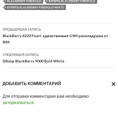
BLACKBERRY 9780 BOLD
КУПИТЬ BLACKBERRY 9780 BOLD
КУПИТЬ BLACKBERRY 9780 BOLD WHITE
Навигация
ПРЕДЫДУЩАЯ ЗАПИСЬ
по
BlackBerry 8220 Pearl: единственная GSM раскладушка от
RIM
записям
СЛЕДУЮЩАЯ ЗАПИСЬ
Обзор BlackBerry 9000 Bold White
ДОБАВИТЬ КОММЕНТАРИЙ
ОТМ
Для отправки комментария вам необходимо
ОТВ
авторизоваться
.