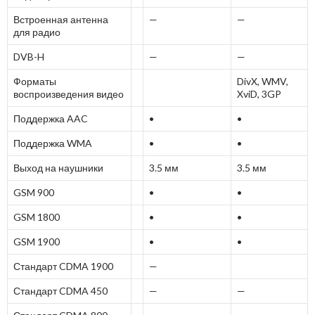
Встроенная антенна
—
—
для радио
DVB-H
—
—
Форматы
DivX, WMV,
воспроизведения видео
XviD, 3GP
Поддержка AAC
•
•
Поддержка WMA
•
•
Выход на наушники
3.5 мм
3.5 мм
GSM 900
•
•
GSM 1800
•
•
GSM 1900
•
•
Стандарт CDMA 1900
—
Стандарт CDMA 450
—
—