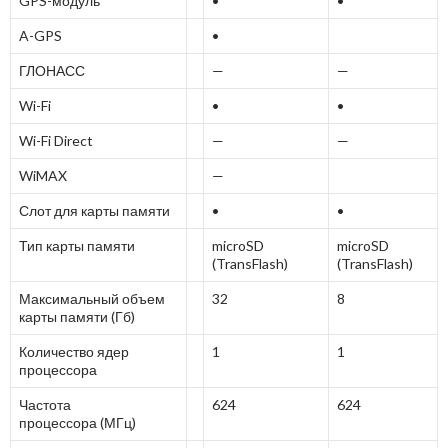
GPS-модуль
•
•
A-GPS
•
ГЛОНАСС
—
—
Wi-Fi
•
•
Wi-Fi Direct
—
—
WiMAX
—
Слот для карты памяти
•
•
Тип карты памяти
microSD
microSD
(TransFlash)
(TransFlash)
Максимальный объем
32
8
карты памяти (Гб)
Количество ядер
1
1
процессора
Частота
624
624
процессора (МГц)