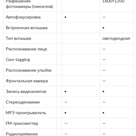
Разрешение
1600×1200
фотокамеры (пикселов)
Автофокусировка
•
—
Встроенная вспышка
•
Тип вспышки
светодиодная
Распознавание лица
—
Geo-tagging
—
Распознавание улыбки
—
Фронтальная камера
—
Запись видеоклипов
•
•
Стереодинамики
—
—
MP3-проигрыватель
•
•
FM-трансмиттер
—
—
Радиоприёмник
—
—