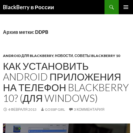
BlackBerry в России
ПЕРЕЙТИ
ОСНОВ
К
МЕНЮ
СОДЕРЖИМОМУ
Архив метки: DDPB
ANDROID ДЛЯ BLACKBERRY
,
НОВОСТИ
,
СОВЕТЫ BLACKBERRY 10
КАК УСТАНОВИТЬ
ANDROID ПРИЛОЖЕНИЯ
НА ТЕЛЕФОН BLACKBERRY
10? (ДЛЯ WINDOWS)
4 ФЕВРАЛЯ 2013
GOSSIP GIRL
3 КОММЕНТАРИЯ