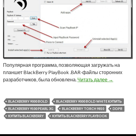
Популярная программа, позволяющая загружать на
планшет BlackBerry PlayBook .BAR-файлы сторонних
Обновление 
разработчиков, была обновлена.
Читать далее
→
BLACKBERRY 9000 BOLD
BLACKBERRY 9000 BOLD WHITE КУПИТЬ
BLACKBERRY 9100 PEARL 3G
BLACKBERRY TORCH 9810
DDPB
КУПИТЬ BLACKBERRY
КУПИТЬ BLACKBERRY PLAYBOOK