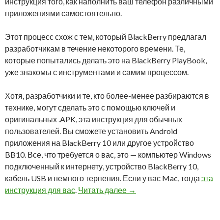
инструкция того, как наполнить ваш телефон различными
приложениями самостоятельно.
Этот процесс схож с тем, который BlackBerry предлагал
разработчикам в течение некоторого времени. Те,
которые попытались делать это на BlackBerry PlayBook,
уже знакомы с инструментами и самим процессом.
Хотя, разработчики и те, кто более-менее разбираются в
технике, могут сделать это с помощью ключей и
оригинальных .APK, эта инструкция для обычных
пользователей. Вы сможете установить Android
приложения на BlackBerry 10 или другое устройство
BB10. Все, что требуется о вас, это — компьютер Windows
подключенный к интернету, устройство BlackBerry 10,
кабель USB и немного терпения. Если у вас Mac, тогда
эта
Как установить Android п
инструкция для вас
.
Читать далее
→