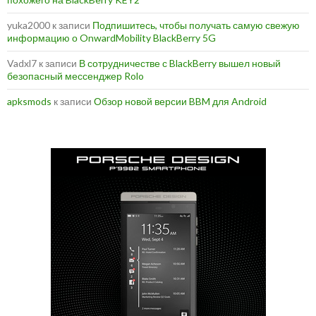
yuka2000
к записи
Подпишитесь, чтобы получать самую свежую
информацию о OnwardMobility BlackBerry 5G
Vadxl7
к записи
В сотрудничестве с BlackBerry вышел новый
безопасный мессенджер Rolo
apksmods
к записи
Обзор новой версии BBM для Android