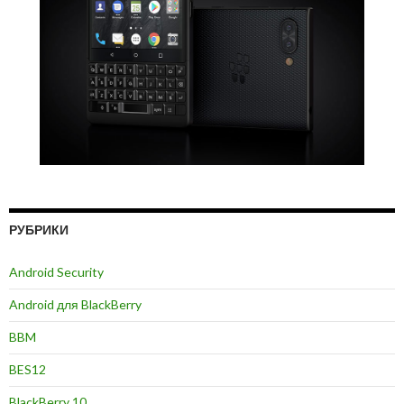
РУБРИКИ
Android Security
Android для BlackBerry
BBM
BES12
BlackBerry 10