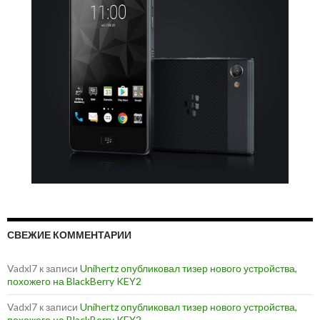
СВЕЖИЕ КОММЕНТАРИИ
Vadxl7
к записи
Unihertz опубликовал тизер нового устройства,
похожего на BlackBerry KEY2
Vadxl7
к записи
Unihertz опубликовал тизер нового устройства,
похожего на BlackBerry KEY2