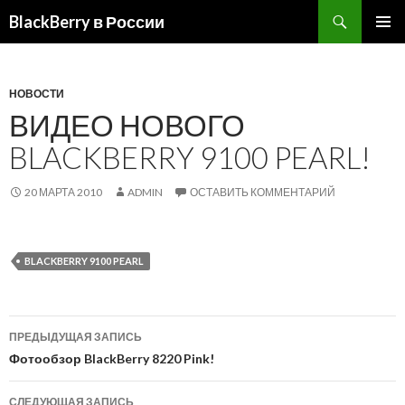
BlackBerry в России
ПЕРЕЙТИ
ОСНОВ
К
МЕНЮ
СОДЕРЖИМОМУ
НОВОСТИ
ВИДЕО НОВОГО
BLACKBERRY 9100 PEARL!
20 МАРТА 2010
ADMIN
ОСТАВИТЬ КОММЕНТАРИЙ
BLACKBERRY 9100 PEARL
Навигация
ПРЕДЫДУЩАЯ ЗАПИСЬ
по
Фотообзор BlackBerry 8220 Pink!
записям
СЛЕДУЮЩАЯ ЗАПИСЬ