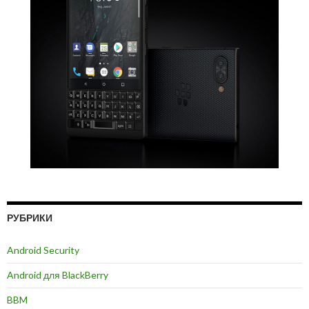
РУБРИКИ
Android Security
Android для BlackBerry
BBM