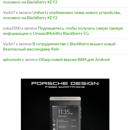
похожего на BlackBerry KEY2
Vadxl7
к записи
Unihertz опубликовал тизер нового устройства,
похожего на BlackBerry KEY2
yuka2000
к записи
Подпишитесь, чтобы получать самую свежую
информацию о OnwardMobility BlackBerry 5G
Vadxl7
к записи
В сотрудничестве с BlackBerry вышел новый
безопасный мессенджер Rolo
apksmods
к записи
Обзор новой версии BBM для Android