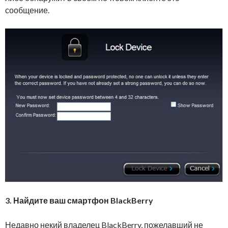
сообщение.
3.
Найдите ваш смартфон BlackBerry
Недавно некий владелец BlackBerry, пожелавший не