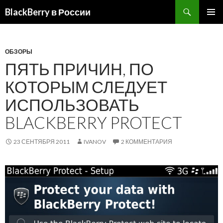
BlackBerry в России
ПЕРЕЙТИ
ОСНОВ
К
МЕНЮ
СОДЕРЖИМОМУ
ОБЗОРЫ
ПЯТЬ ПРИЧИН, ПО
КОТОРЫМ СЛЕДУЕТ
ИСПОЛЬЗОВАТЬ
BLACKBERRY PROTECT
23 СЕНТЯБРЯ 2011
IVANOV
2 КОММЕНТАРИЯ