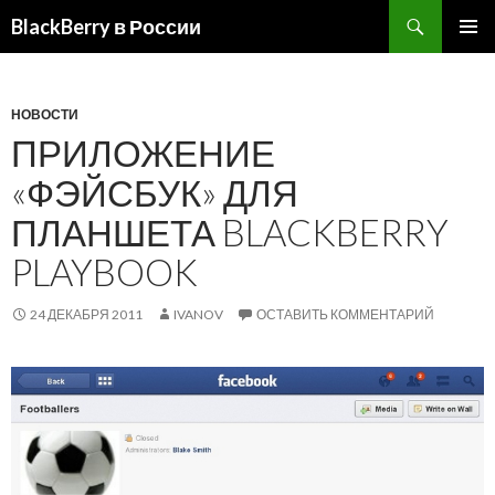
BlackBerry в России
ПЕРЕЙТИ
ОСНОВ
К
МЕНЮ
СОДЕРЖИМОМУ
НОВОСТИ
ПРИЛОЖЕНИЕ
«ФЭЙСБУК» ДЛЯ
ПЛАНШЕТА BLACKBERRY
PLAYBOOK
24 ДЕКАБРЯ 2011
IVANOV
ОСТАВИТЬ КОММЕНТАРИЙ