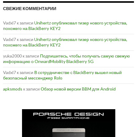
СВЕЖИЕ КОММЕНТАРИИ
Vadxl7
к записи
Unihertz опубликовал тизер нового устройства,
похожего на BlackBerry KEY2
Vadxl7
к записи
Unihertz опубликовал тизер нового устройства,
похожего на BlackBerry KEY2
yuka2000
к записи
Подпишитесь, чтобы получать самую свежую
информацию о OnwardMobility BlackBerry 5G
Vadxl7
к записи
В сотрудничестве с BlackBerry вышел новый
безопасный мессенджер Rolo
apksmods
к записи
Обзор новой версии BBM для Android